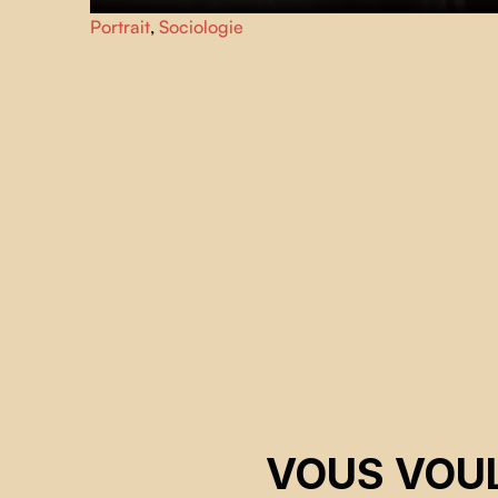
Sans fausse pudeur, un regard direct et honnête sur une
Portrait
,
Sociologie
jeune femme en lutte contre un cancer du sein.
VOUS VOUL