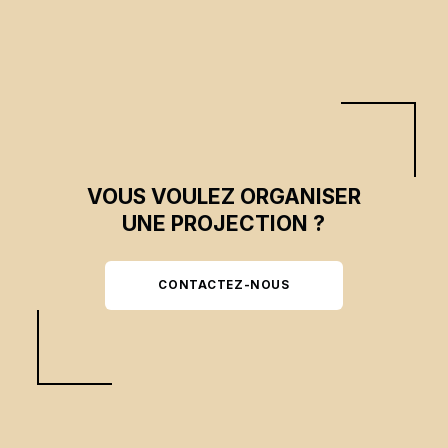
elle sur les traces des lieux disparus et des mémoires dispersées de quatre
générations de femmes palestiniennes.
VOUS VOULEZ ORGANISER
UNE PROJECTION ?
CONTACTEZ-NOUS