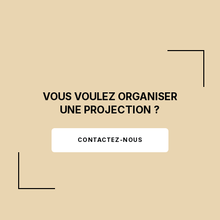
Amériques (ZLEA), des groupes de citoyen·ne·s manifestent leur opposition
dans les rues.
VOUS VOULEZ ORGANISER
UNE PROJECTION ?
CONTACTEZ-NOUS