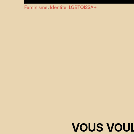
Une jeune écrivaine partage son expérience du coming-
Féminisme
,
Identité
,
LGBTQI2SA+
out en tant que femme pansexuelle.
VOUS VOUL