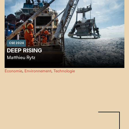
CSE 2024
DEEP RISING
Matthieu Rytz
Ponctué par des images à couper le souffle d'organismes des fonds marins,
Économie
,
Environnement
,
Technologie
Deep Rising
retrace plusieurs décennies de manipulations au profit
d’entreprises visant l'extraction minière en eaux profondes.