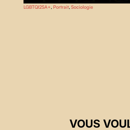
Après avoir trouvé une communauté dans une équipe de
LGBTQI2SA+
,
Portrait
,
Sociologie
rugby à Munich, Desmond, d'origine jamaïcaine, aborde l
vie en embrassant son identité.
VOUS VOUL