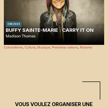
CSE 2023
BUFFY SAINTE-MARIE : CARRY IT ON
Madison Thomas
Ce film retrace la vie de l'icône culturelle et musicale Buffy Sainte-Marie,
Colonialisme
,
Culture
,
Musique
,
Premières nations
,
Racisme
une artiste et une militante pour les droits des premières nations au
parcours novateur.
VOUS VOULEZ ORGANISER UNE