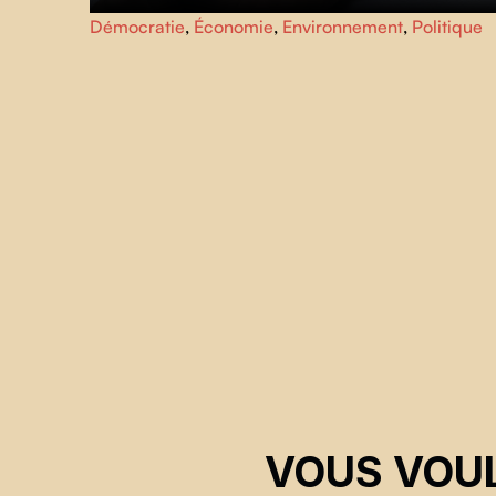
Comment continuer à vivre avec l’idée que l’aventure
Démocratie
,
Économie
,
Environnement
,
Politique
humaine puisse échouer? En quête de réponses,
Emmanuel Cappellin
part à la rencontre d’expert·e·s qui
appellent à une transition la plus humaine possible.
VOUS VOUL