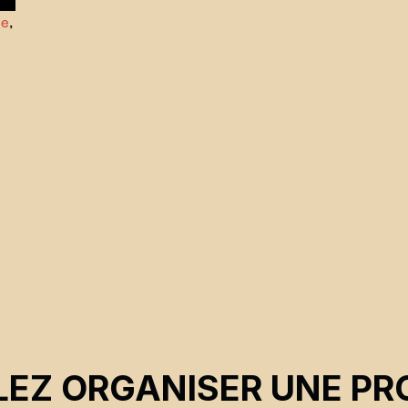
ue
,
c
EZ ORGANISER UNE PR