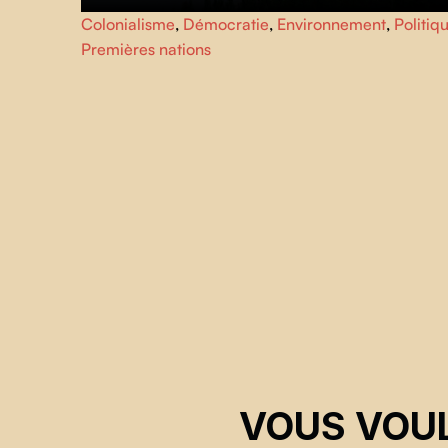
Ce film nous ramène à l’origine de deux grandes
Colonialisme
,
Démocratie
,
Environnement
,
Politiq
révolutions : l’expansion fulgurante d’Hydro-Québec ave
Premières nations
la construction du complexe La Grande, et l’éveil des
nations autochtones du Nord du Québec.
VOUS VOUL