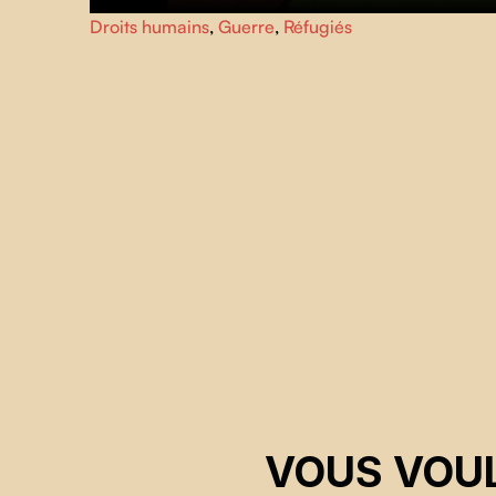
À Kigali, Valentine et Jean-Claude forment un nouveau
Droits humains
,
Guerre
,
Réfugiés
couple de jeunes parents lorsque la menace d’une
hécatombe de masse s'abat sur tout leur pays.
VOUS VOUL