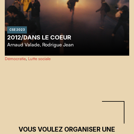
CSE 2023
2012/DANS LE COEUR
Arnaud Valade
,
Rodrigue Jean
À l’aide d’images provenant de sources amateurs et professionnelles,
Démocratie
,
Lutte sociale
2012/Dans le cœur
nous plonge dans l’intensité de manifestations et
émeutes de la grève étudiante de 2012.
VOUS VOULEZ ORGANISER UNE