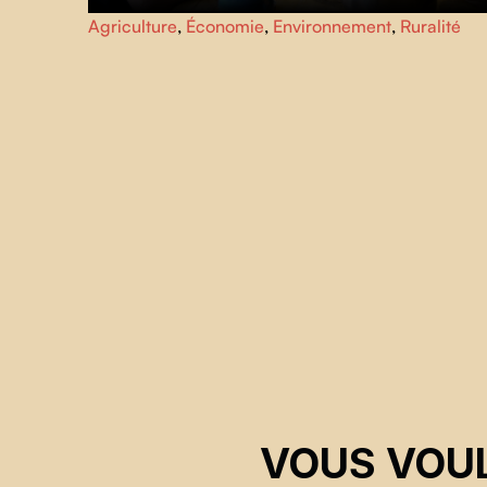
Gérard et Catherine ont sacrifié leur famille, leurs amis et
Agriculture
,
Économie
,
Environnement
,
Ruralité
leur pays natal, la Belgique, pour vivre en autarcie dans la
forêt boréale de la Gaspésie, au Québec. 15 ans plus tard
alors que leurs trois fils deviennent de jeunes adultes,
qu’adviendra-t-il de cette vie remarquable pour laquelle il
ont tout donné ?
VOUS VOUL