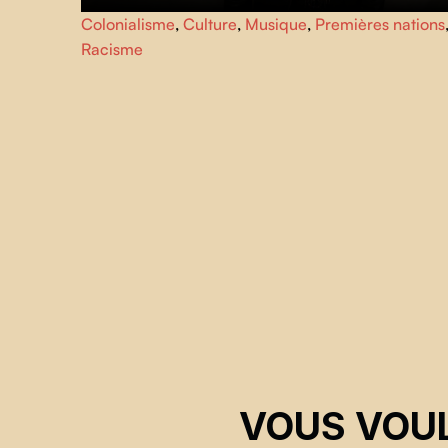
Ce film retrace la vie de l'icône culturelle et musicale
Colonialisme
,
Culture
,
Musique
,
Premières nations
Buffy Sainte-Marie, une artiste et une militante pour les
Racisme
droits des premières nations au parcours novateur.
VOUS VOUL