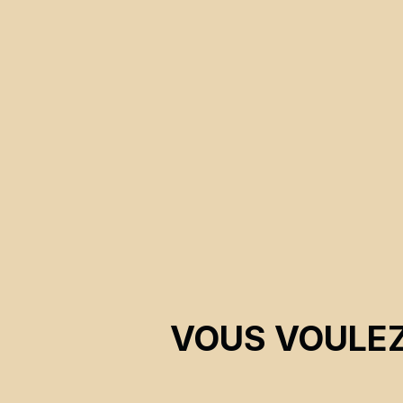
leur fierté et à garder la tête haute face aux intempéries
de la vie.
VOUS VOULEZ