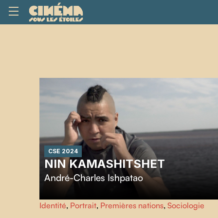
CSE 2024
NIN KAMASHITSHET
André-Charles Ishpatao
André-Charles est un boxeur. Le sport a changé sa vie. Il
Identité
,
Portrait
,
Premières nations
,
Sociologie
espère que son parcours en inspirera d'autres à retrouve