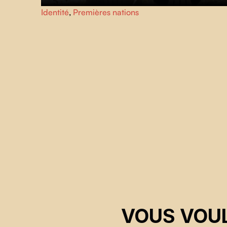
Linda retourne à Kapuskasing, sa ville natale, afin de
Identité
,
Premières nations
comprendre pourquoi sa famille autochtone l'a donnée e
adoption.
VOUS VOUL