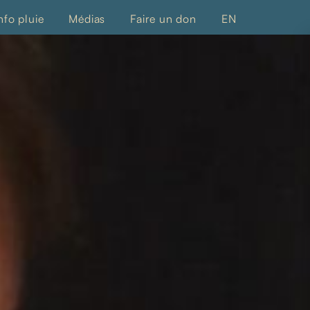
nfo pluie
Médias
Faire un don
EN