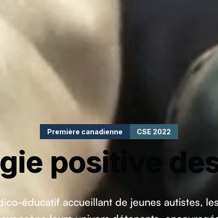
Première canadienne
CSE 2022
gie positive de
édico-éducatif accueillant de jeunes autistes, l