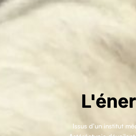
L'éner
Issus d’un institut m