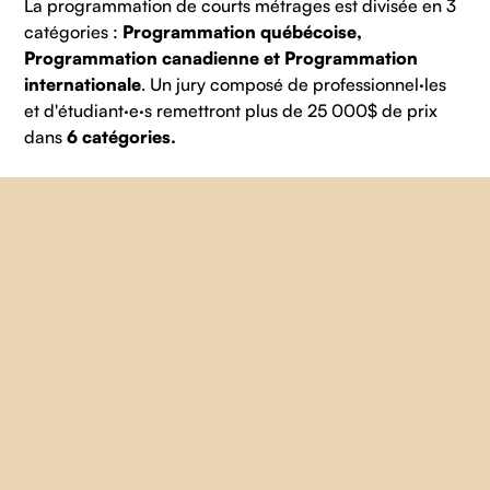
La programmation de courts métrages est divisée en 3
catégories :
Programmation québécoise,
Programmation canadienne et Programmation
internationale
. Un jury composé de professionnel·les
et d'étudiant·e·s remettront plus de 25 000$ de prix
dans
6 catégories.
Prix Coup de Poing
– remis dans la catégorie
Programmation québécoise au film qui se démarque
par la force de son propos.
– Prix de 1000 $ en services + un abonnement d'un an
remis par
Vidéographe
et 1500 $ en services remis
par
SLA Location
.
Prix Cinématographie
– remis dans la catégorie
Programmation québécoise au film qui se démarque
par ses qualités cinématographiques, sa direction
artistique et ses qualités sonores.
Prix de 2000 $ en services de production remis