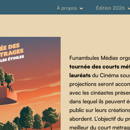
e des courts m
À propos
Édition 2026
Funambules Médias orga
tournée des courts mé
lauréats
du Cinéma sous 
projections seront acco
avec les cinéastes prése
dans lequel ils peuvent 
public sur leurs créations
abordent. L’objectif du pr
meilleur du court métrage