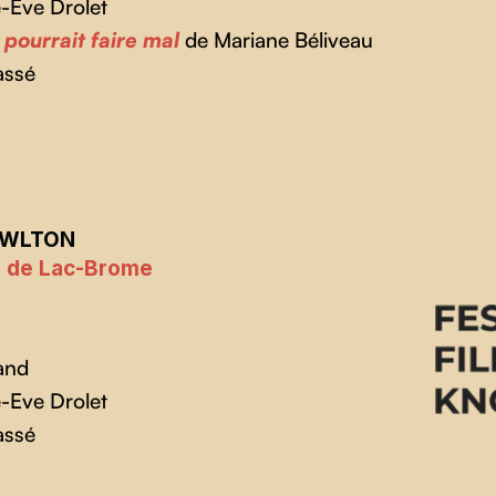
-Eve Drolet
 pourrait faire mal
de Mariane Béliveau
assé
OWLTON
e de Lac-Brome
and
-Eve Drolet
assé