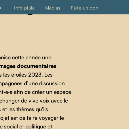
étrages
Info pluie
Médias
Faire un don
nise cette année une
trages documentaires
les étoiles 2023. Les
mpagnées d’une discussion
nt·e·s afin de créer un espace
échanger de vive voix avec le
 et les thèmes qu'ils
ojet est de faire voyager le
 social et politique et