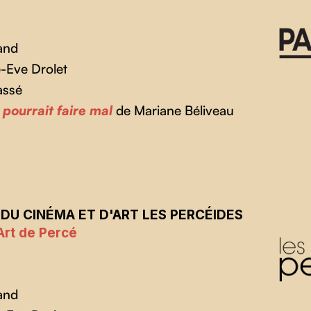
and
-Eve Drolet
assé
 pourrait faire mal
de Mariane Béliveau
 DU CINÉMA ET D'ART LES PERCÉIDES
'Art de Percé
and