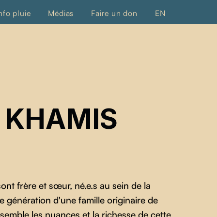
nfo pluie
Médias
Faire un don
EN
 KHAMIS
t frère et sœur, né.e.s au sein de la
e génération d'une famille originaire de
nsemble les nuances et la richesse de cette