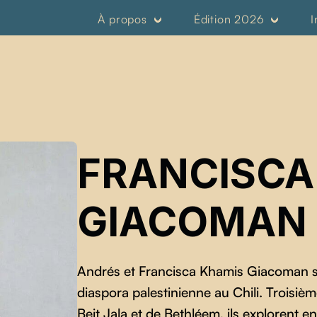
À propos
Édition 2026
I
FRANCISCA
GIACOMAN
Andrés et Francisca Khamis Giacoman son
diaspora palestinienne au Chili. Troisièm
Beit Jala et de Bethléem, ils explorent e