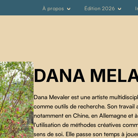
À propos
Édition 2026
I
DANA MEL
Dana Mevaler est une artiste multidiscipli
comme outils de recherche. Son travail a 
notamment en Chine, en Allemagne et à
l'utilisation de méthodes créatives com
sens de soi. Elle passe son temps à jouer 