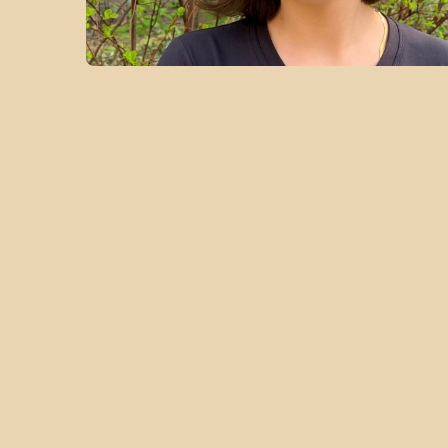
LES OISEAUX DE NUIT
Dana Melaver, Tom Claudon