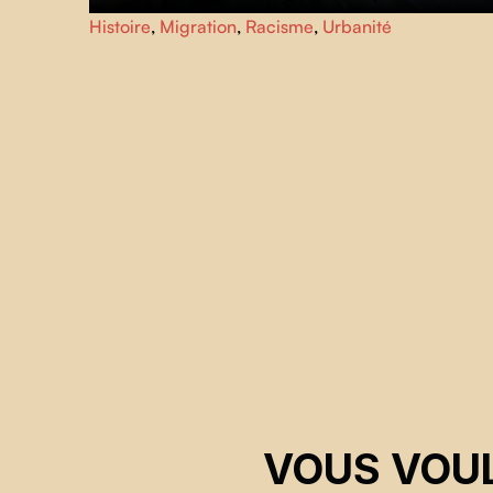
Une rue du centre de Varsovie se transforme en
Histoire
,
Migration
,
Racisme
,
Urbanité
kaléidoscope de la société polonaise. Derrière la caméra,
un migrant indien cherche à surmonter la distance qui le
sépare d'un pays empli de contradictions et d'angoisses.
VOUS VOUL