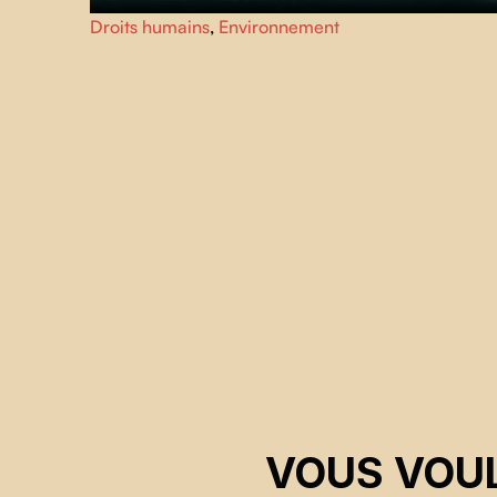
Le 25 juillet 2020, le vraquier MV Wakashio s’échoue sur
Droits humains
,
Environnement
le récif de la côte Est de l'île Maurice. Douze jours plus
tard, le pétrole se déverse, provoquant la pire catastroph
écologique jamais survenue dans la région.
VOUS VOUL