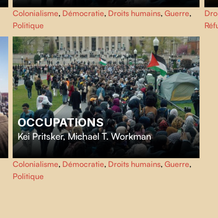
Ce film retrace l’occupation organisée à l'université
For
Colonialisme
,
Démocratie
,
Droits humains
,
Guerre
,
Dro
Columbia, en solidarité avec Gaza, et la mobilisation
l'
Politique
Réf
étudiante nationale qu'elle a déclenchée.
rej
OCCUPATIONS
Kei Pritsker
,
Michael T. Workman
Ce film retrace l’occupation organisée à l'université
Colonialisme
,
Démocratie
,
Droits humains
,
Guerre
,
Columbia, en solidarité avec Gaza, et la mobilisation
Politique
étudiante nationale qu'elle a déclenchée.