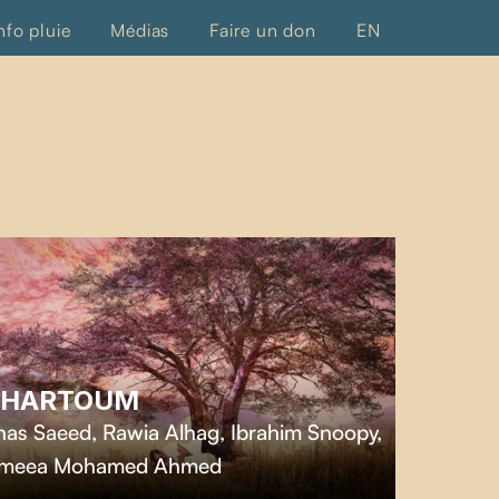
nfo pluie
Médias
Faire un don
EN
HARTOUM
as Saeed, Rawia Alhag, Ibrahim Snoopy,
imeea Mohamed Ahmed