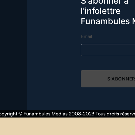
S'abonner à
l'infolettre
Funambules 
Email
S'ABONNE
pyright © Funambules Medias 2008-2023 Tous droits réserv