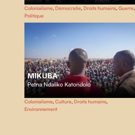
Ce film retrace l’occupation organisée à l'université
Colonialisme
,
Démocratie
,
Droits humains
,
Guerre
,
Columbia, en solidarité avec Gaza, et la mobilisation
Politique
étudiante nationale qu'elle a déclenchée.
MIKUBA
Petna Ndaliko Katondolo
Mikuba
nous transporte dans les veines de cobalt de
Colonialisme
,
Culture
,
Droits humains
,
Kolwezi, où les mineurs artisanaux gardent farouchement
Environnement
leur héritage ancestral.