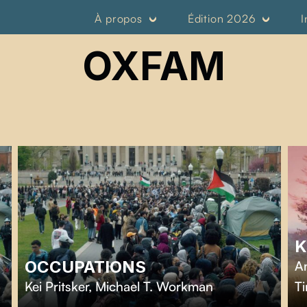
À propos
Édition 2026
I
OXFAM
K
OCCUPATIONS
An
Kei Pritsker
,
Michael T. Workman
T