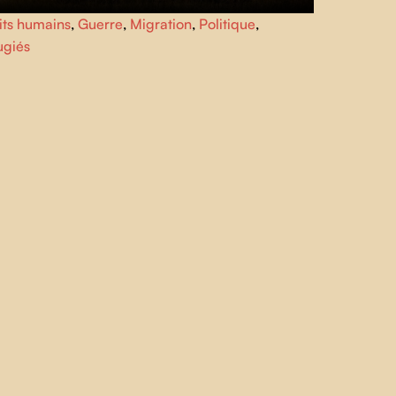
cés de quitter le Soudan pour l'Afrique de l'Est après
its humains
,
Guerre
,
Migration
,
Politique
,
éclatement de la guerre, cinq citoyen.ne.s de Khartoum
ugiés
ouent leurs histoires de vie.