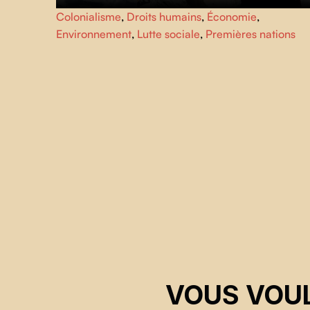
YINTAH, qui signifie "terre" dans la langue Wet'suwet'en,
Colonialisme
,
Droits humains
,
Économie
,
raconte l'histoire d'une nation autochtone affirmant sa
Environnement
,
Lutte sociale
,
Premières nations
souveraineté. C'est l'histoire du peuple Wet'suwet'en
réoccupant leur territoire et résistant à la construction de
plusieurs pipelines.
VOUS VOUL