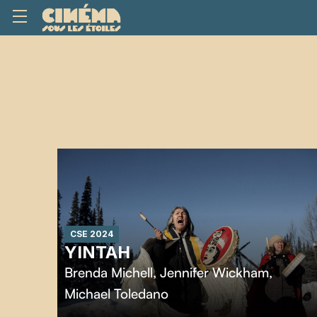
CSE 2024
YINTAH
Brenda Michell
,
Jennifer Wickham
,
Michael Toledano