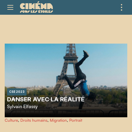
⋮
ME
CSE 2023
DANSER AVEC LA RÉALITÉ
Sylvain Elfassy
A 14 ans, Karim brave les interdits et franchi les frontières pour réaliser son
Culture
,
Droits humains
,
Migration
,
Portrait
rêve : devenir danseur professionnel.