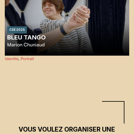
CSE 2025
BLEU TANGO
Marion Chuniaud
Née muette, Azalia s'exprime par son corps, son art la libérant des limites
Identité
,
Portrait
sociales et physiques de sa paralysie cérébrale.
VOUS VOULEZ ORGANISER UNE