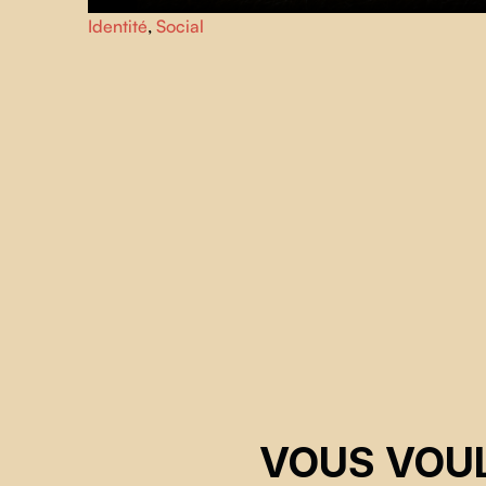
Un film lyrique tente de saisir l'unité face à la division
Identité
,
Social
mondiale croissante, avec des images de productions,
d'archives et de banques libres.
VOUS VOUL