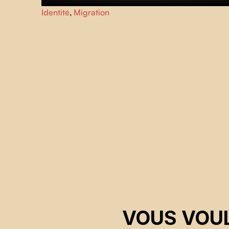
Une série de photos servant de correspondances
Identité
,
Migration
familiales entre le Canada et le Cambodge a été partagée
à une hirondelle.
VOUS VOUL