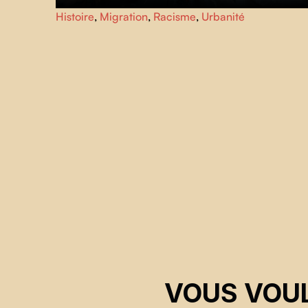
Une rue du centre de Varsovie se transforme en
Histoire
,
Migration
,
Racisme
,
Urbanité
kaléidoscope de la société polonaise. Derrière la caméra,
un migrant indien cherche à surmonter la distance qui le
sépare d'un pays empli de contradictions et d'angoisses.
VOUS VOUL