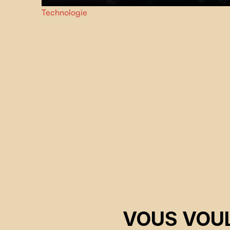
Après des années à dépendre d’outils médicaux pour sa
Technologie
survie, la réalisatrice Dominique Leclerc se tourne vers le
technologies émergentes en quête de solutions
alternatives.
VOUS VOUL