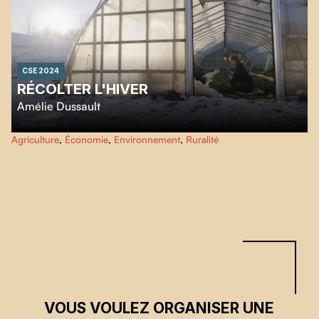
CSE 2024
RÉCOLTER L'HIVER
Amélie Dussault
Faire pousser des légumes sans chauffage alors qu'il neige à plein ciel? C'est
Agriculture
,
Économie
,
Environnement
,
Ruralité
le pari de maraîchers et de maraîchères qui se sont lancé.e.s avec conviction
dans cette aventure improbable.
Récolter l'hiver
suit leur quotidien de
pionnier.ère.s.
VOUS VOULEZ ORGANISER UNE