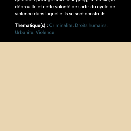
débrouille et cette volonté de sortir du cycle de
violence dans laquelle ils se sont construits.
Thématique(s) :
Criminalité
,
Droits humains
,
Urbanité
,
Violence
FICHE
RÉALISATION |
Aicha Macky
ANNÉE |
2021
PAYS |
Allemagne
,
France
,
Niger
DURÉE |
82 minutes
V.O. |
française
S.-T. |
Français