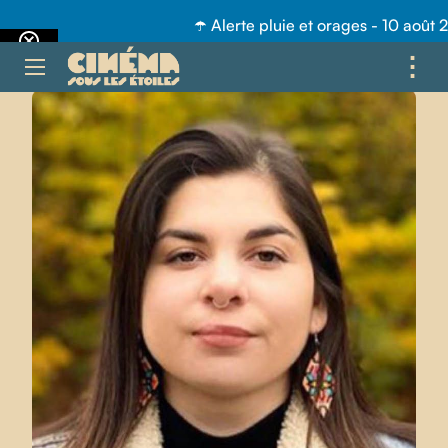
☂️ Alerte pluie et orages - 10 août 
⋮
ME