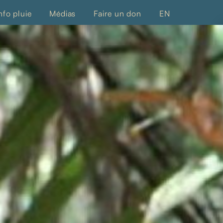
nfo pluie
Médias
Faire un don
EN