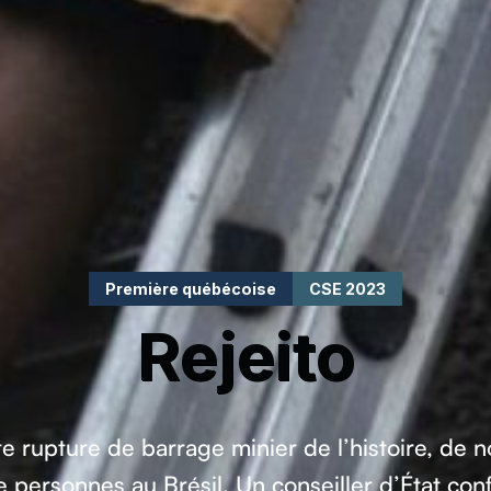
Première québécoise
CSE 2023
Rejeito
te rupture de barrage minier de l’histoire, de
 personnes au Brésil. Un conseiller d’État co