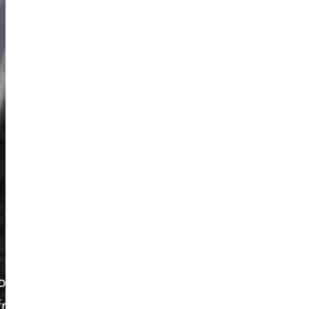
 nouveaux effondrements
nfronte le modus operandi