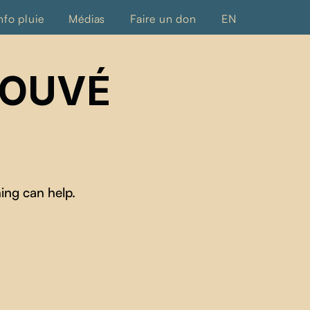
nfo pluie
Médias
Faire un don
EN
ROUVÉ
ing can help.