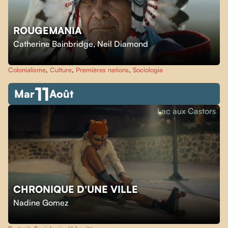
ROUGEMANIA
Catherine Bainbridge
,
Neil Diamond
Colonialisme
,
Culture
,
Premières nations
,
Sociologie
11
Mar
Août
Lac aux Castors
CHRONIQUE D'UNE VILLE
Nadine Gomez