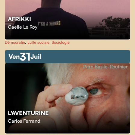
AFRIKKI
Gaëlle Le Roy
Démocratie
,
Lutte sociale
,
Sociologie
31
Ven
Juil
Parc Basile-Routhier
L'AVENTURINE
Carlos Ferrand