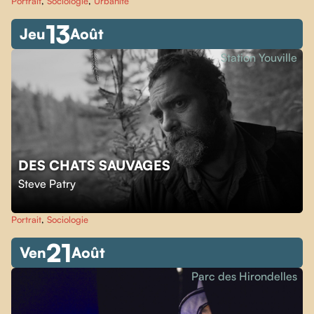
Portrait
,
Sociologie
,
Urbanité
13
Jeu
Août
Station Youville
DES CHATS SAUVAGES
Steve Patry
Portrait
,
Sociologie
21
Ven
Août
Parc des Hirondelles