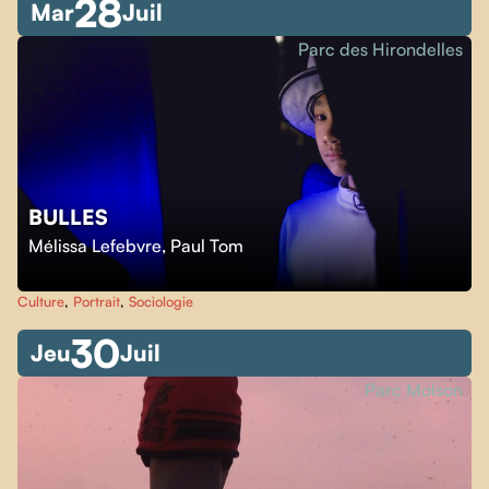
28
Mar
Juil
Parc des Hirondelles
BULLES
Mélissa Lefebvre
,
Paul Tom
Culture
,
Portrait
,
Sociologie
30
Jeu
Juil
Parc Molson