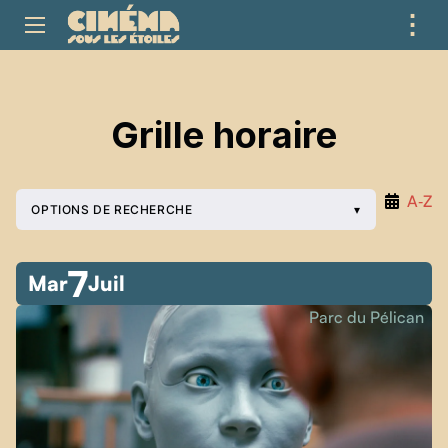
⋮
ME
Grille horaire
A‑Z
OPTIONS DE RECHERCHE
7
Mar
Juil
Parc du Pélican