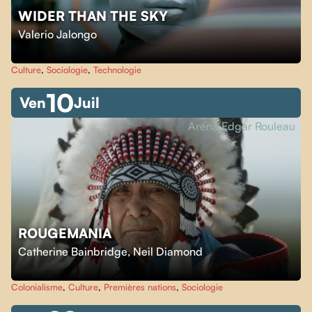
WIDER THAN THE SKY
Valerio Jalongo
Culture
,
Sociologie
,
Technologie
10
Ven
Juil
Aréna Edgar Rouleau
ROUGEMANIA
Catherine Bainbridge
,
Neil Diamond
Colonialisme
,
Culture
,
Premières nations
,
Sociologie