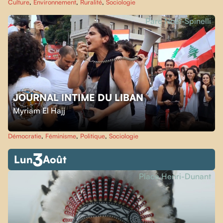
Culture
,
Environnement
,
Ruralité
,
Sociologie
Parc Noël-Spinelli
JOURNAL INTIME DU LIBAN
Myriam El Hajj
Démocratie
,
Féminisme
,
Politique
,
Sociologie
3
Lun
Août
Place Henri-Dunant