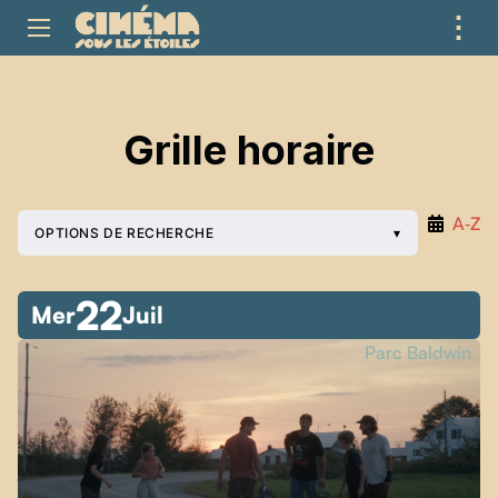
⋮
ME
Grille horaire
A‑Z
OPTIONS DE RECHERCHE
22
Mer
Juil
Parc Baldwin