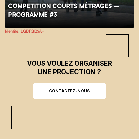
COMPÉTITION COURTS MÉTRAGES –
PROGRAMME #3
Skip back to main navigation
Identité
,
LGBTQI2SA+
VOUS VOULEZ ORGANISER
UNE PROJECTION ?
CONTACTEZ-NOUS