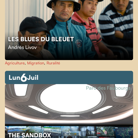
LES BLUES DU BLEUET
Andrés Livov
Agriculture
,
Migration
,
Ruralité
6
Lun
Juil
Parc des Faubourgs
THE SANDBOX