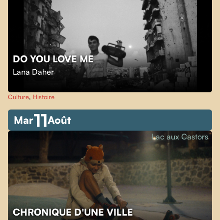
DO YOU LOVE ME
Lana Daher
Culture
,
Histoire
11
Mar
Août
Lac aux Castors
CHRONIQUE D'UNE VILLE