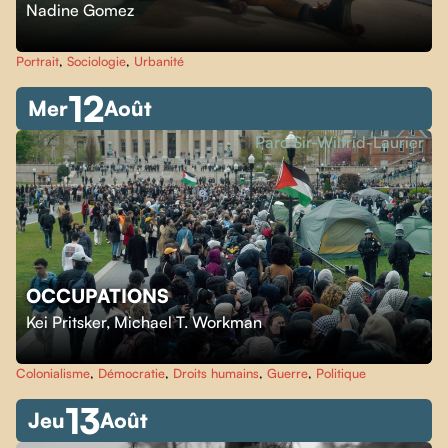
Nadine Gomez
Portrait
,
Sociologie
,
Urbanité
12
Mer
Août
Parc Sir-Wilfrid-Laurier
OCCUPATIONS
Kei Pritsker
,
Michael T. Workman
Colonialisme
,
Démocratie
,
Droits humains
,
Guerre
,
Politique
13
Jeu
Août