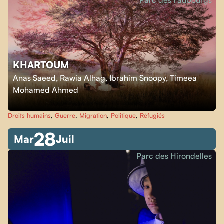
Parc des Faubourgs
KHARTOUM
Anas Saeed, Rawia Alhag, Ibrahim Snoopy, Timeea
Mohamed Ahmed
Droits humains
,
Guerre
,
Migration
,
Politique
,
Réfugiés
28
Mar
Juil
Parc des Hirondelles