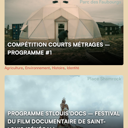
Parc des Faubourgs
COMPÉTITION COURTS MÉTRAGES –
PROGRAMME #1
Agriculture
,
Environnement
,
Histoire
,
Identité
Place Shamrock
PROGRAMME STLOUIS'DOCS – FESTIVAL
DU FILM DOCUMENTAIRE DE SAINT-