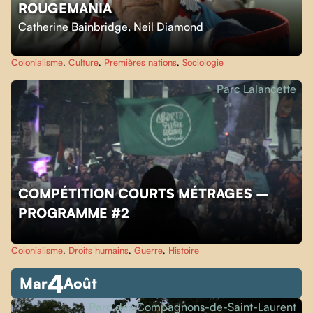
ROUGEMANIA
Catherine Bainbridge
,
Neil Diamond
Colonialisme
,
Culture
,
Premières nations
,
Sociologie
Parc Lalancette
COMPÉTITION COURTS MÉTRAGES –
PROGRAMME #2
Colonialisme
,
Droits humains
,
Guerre
,
Histoire
4
Mar
Août
Parc des Compagnons-de-Saint-Laurent