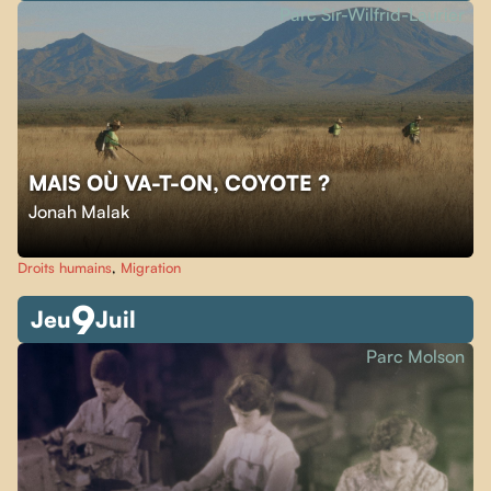
Parc Sir-Wilfrid-Laurier
MAIS OÙ VA-T-ON, COYOTE ?
Jonah Malak
Droits humains
,
Migration
9
Jeu
Juil
Parc Molson