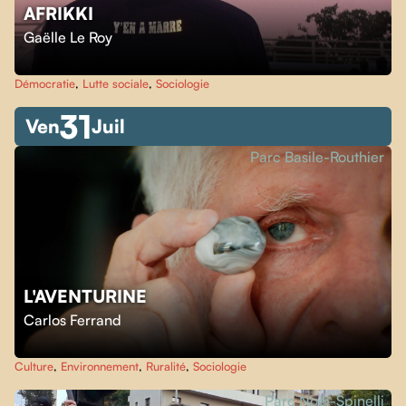
AFRIKKI
Gaëlle Le Roy
Démocratie
,
Lutte sociale
,
Sociologie
31
Ven
Juil
Parc Basile-Routhier
L'AVENTURINE
Carlos Ferrand
Culture
,
Environnement
,
Ruralité
,
Sociologie
Parc Noël-Spinelli