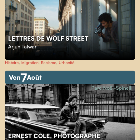
LETTRES DE WOLF STREET
Arjun Talwar
Histoire
,
Migration
,
Racisme
,
Urbanité
7
Ven
Août
Parc Noël-Spinelli
ERNEST COLE, PHOTOGRAPHE