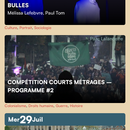
BULLES
Mélissa Lefebvre
,
Paul Tom
Culture
,
Portrait
,
Sociologie
Parc Lalancette
COMPÉTITION COURTS MÉTRAGES –
PROGRAMME #2
Colonialisme
,
Droits humains
,
Guerre
,
Histoire
29
Mer
Juil
Parc Sir-Wilfrid-Laurier