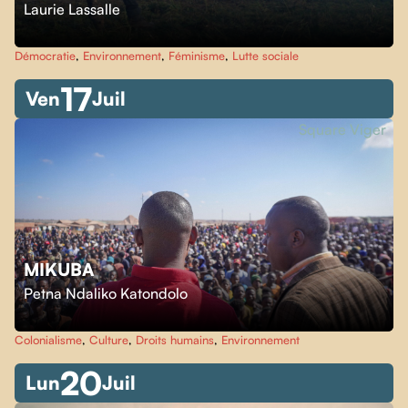
Laurie Lassalle
Démocratie
,
Environnement
,
Féminisme
,
Lutte sociale
17
Ven
Juil
Square Viger
MIKUBA
Petna Ndaliko Katondolo
Colonialisme
,
Culture
,
Droits humains
,
Environnement
20
Lun
Juil