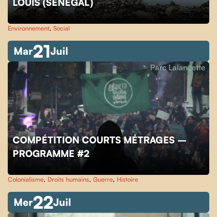
LOUIS (SÉNÉGAL)
Environnement
,
Social
21
Mar
Juil
Parc Lalancette
COMPÉTITION COURTS MÉTRAGES –
PROGRAMME #2
Colonialisme
,
Droits humains
,
Guerre
,
Histoire
22
Mer
Juil