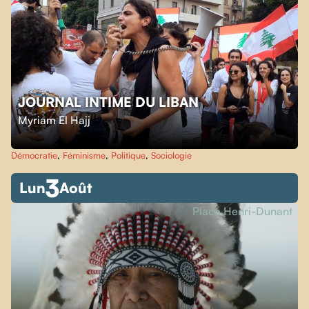
JOURNAL INTIME DU LIBAN
Myriam El Hajj
Démocratie
,
Féminisme
,
Politique
,
Sociologie
3
Lun
Août
Place Henri-Dunant