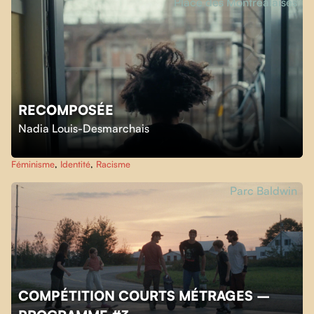
Place des Montréalaises
RECOMPOSÉE
Nadia Louis-Desmarchais
Féminisme
,
Identité
,
Racisme
Parc Baldwin
COMPÉTITION COURTS MÉTRAGES –