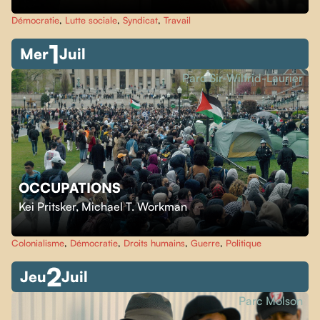
Démocratie
,
Lutte sociale
,
Syndicat
,
Travail
1
Mer
Juil
Parc Sir-Wilfrid-Laurier
OCCUPATIONS
Kei Pritsker
,
Michael T. Workman
Colonialisme
,
Démocratie
,
Droits humains
,
Guerre
,
Politique
2
Jeu
Juil
Parc Molson