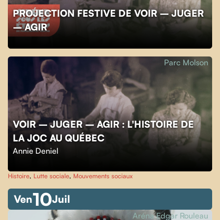
PROJECTION FESTIVE DE VOIR – JUGER
– AGIR
Parc Molson
VOIR – JUGER – AGIR : L'HISTOIRE DE
LA JOC AU QUÉBEC
Annie Deniel
Histoire
,
Lutte sociale
,
Mouvements sociaux
10
Ven
Juil
Aréna Edgar Rouleau