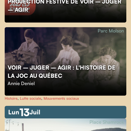
PROJECTION FESTIVE DE VOIR – JUGER
– AGIR
Parc Molson
VOIR – JUGER – AGIR : L'HISTOIRE DE
LA JOC AU QUÉBEC
Annie Deniel
Histoire
,
Lutte sociale
,
Mouvements sociaux
13
Lun
Juil
Place Shamrock