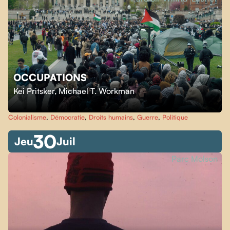
OCCUPATIONS
Kei Pritsker
,
Michael T. Workman
Colonialisme
,
Démocratie
,
Droits humains
,
Guerre
,
Politique
30
Jeu
Juil
Parc Molson