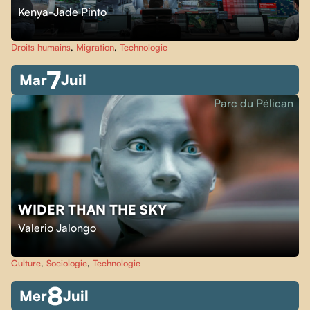
Kenya-Jade Pinto
Droits humains
,
Migration
,
Technologie
7
Mar
Juil
Parc du Pélican
WIDER THAN THE SKY
Valerio Jalongo
Culture
,
Sociologie
,
Technologie
8
Mer
Juil