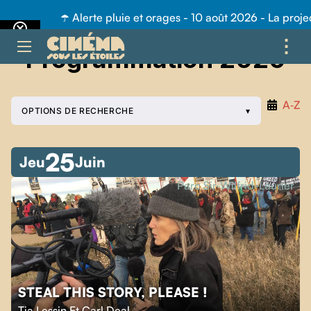
lerte pluie et orages - 10 août 2026 - La projection prévue ce 
⋮
Programmation 2026
ME
A‑Z
OPTIONS DE RECHERCHE
25
Jeu
Juin
Parc Sir-Wilfrid-Laurier
STEAL THIS STORY, PLEASE !
Tia Lessin Et Carl Deal