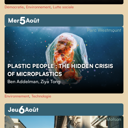
Démocratie
,
Environnement
,
Lutte sociale
5
Mer
Août
Parc Westmount
PLASTIC PEOPLE : THE HIDDEN CRISIS
OF MICROPLASTICS
Ben Addelman
,
Ziya Tong
Environnement
,
Technologie
6
Jeu
Août
Parc Molson