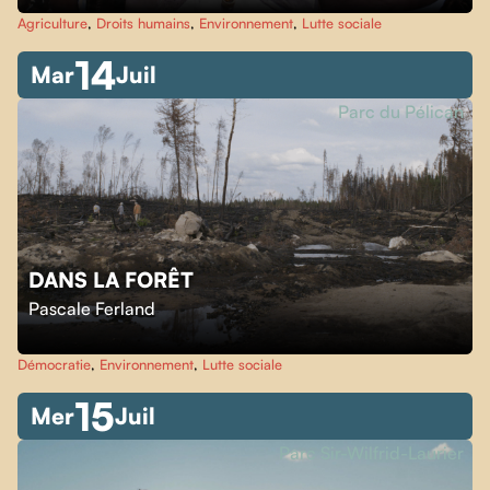
Agriculture
,
Droits humains
,
Environnement
,
Lutte sociale
14
Mar
Juil
Parc du Pélican
DANS LA FORÊT
Pascale Ferland
Démocratie
,
Environnement
,
Lutte sociale
15
Mer
Juil
Parc Sir-Wilfrid-Laurier