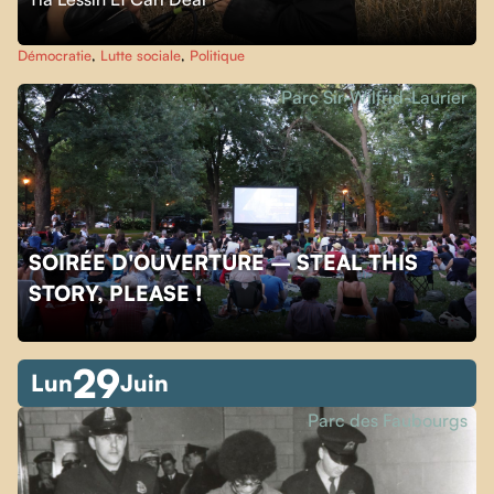
Démocratie
,
Lutte sociale
,
Politique
Parc Sir-Wilfrid-Laurier
SOIRÉE D'OUVERTURE – STEAL THIS
STORY, PLEASE !
29
Lun
Juin
Parc des Faubourgs