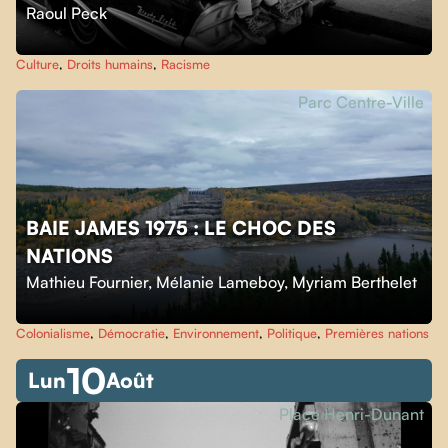
Raoul Peck
Culture
,
Droits humains
,
Racisme
Parc Centre-Ville
BAIE JAMES 1975 : LE CHOC DES
NATIONS
Mathieu Fournier
,
Mélanie Lameboy
,
Myriam Berthelet
Colonialisme
,
Démocratie
,
Environnement
,
Politique
,
Premières nations
10
Lun
Août
Place Henri-Dunant