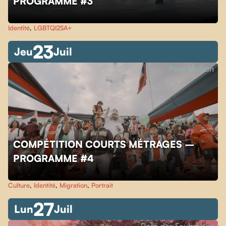
PROGRAMME #3
Identité
,
LGBTQI2SA+
23
Jeu
Juil
Parc Molson
COMPÉTITION COURTS MÉTRAGES –
PROGRAMME #4
Culture
,
Identité
,
Migration
,
Portrait
27
Lun
Juil