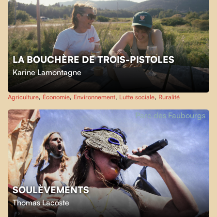
LA BOUCHÈRE DE TROIS-PISTOLES
Karine Lamontagne
Agriculture
,
Économie
,
Environnement
,
Lutte sociale
,
Ruralité
Parc des Faubourgs
SOULÈVEMENTS
Thomas Lacoste