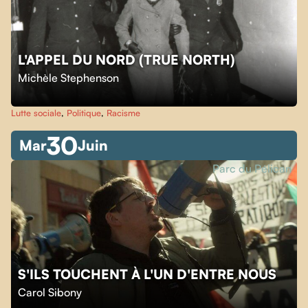
L'APPEL DU NORD (TRUE NORTH)
Michèle Stephenson
Lutte sociale
,
Politique
,
Racisme
30
Mar
Juin
Parc du Pélican
S'ILS TOUCHENT À L'UN D'ENTRE NOUS
Carol Sibony