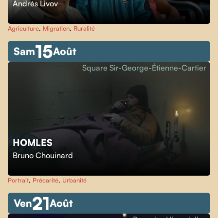
Andrés Livov
Agriculture
,
Migration
,
Ruralité
15
Sam
Août
Square Sir-George-Étienne-Cartier
HOMLES
Bruno Chouinard
Portrait
,
Précarité
,
Urbanité
21
Ven
Août