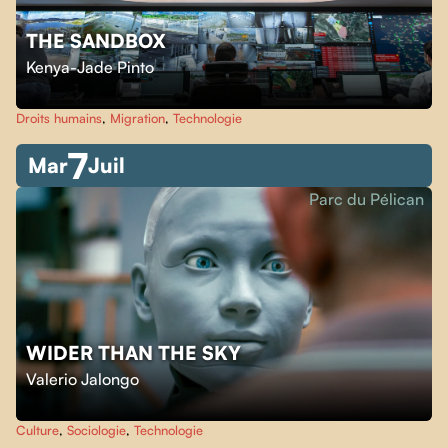
THE SANDBOX
Kenya-Jade Pinto
Droits humains
,
Migration
,
Technologie
7
Mar
Juil
Parc du Pélican
WIDER THAN THE SKY
Valerio Jalongo
Culture
,
Sociologie
,
Technologie