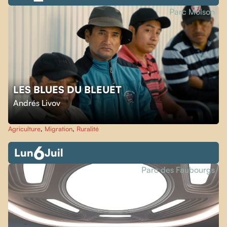
Parc Molson
LES BLUES DU BLEUET
Andrés Livov
Agriculture
,
Migration
,
Ruralité
6
Lun
Juil
Parc des Faubourgs