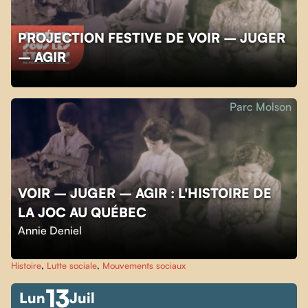
PROJECTION FESTIVE DE VOIR – JUGER
– AGIR
Parc Molson
VOIR – JUGER – AGIR : L'HISTOIRE DE
LA JOC AU QUÉBEC
Annie Deniel
Histoire
,
Lutte sociale
,
Mouvements sociaux
13
Lun
Juil