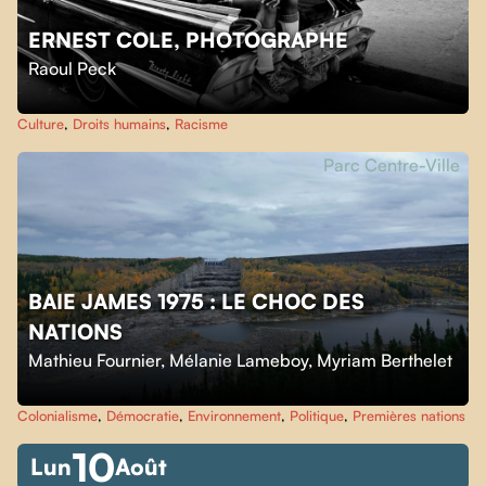
ERNEST COLE, PHOTOGRAPHE
Raoul Peck
Culture
,
Droits humains
,
Racisme
Parc Centre-Ville
BAIE JAMES 1975 : LE CHOC DES
NATIONS
Mathieu Fournier
,
Mélanie Lameboy
,
Myriam Berthelet
Colonialisme
,
Démocratie
,
Environnement
,
Politique
,
Premières nations
10
Lun
Août