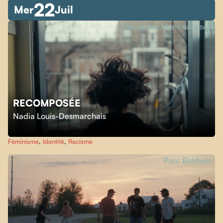
22
Mer
Juil
Place des Montréalaises
RECOMPOSÉE
Nadia Louis-Desmarchais
Féminisme
,
Identité
,
Racisme
Parc Baldwin