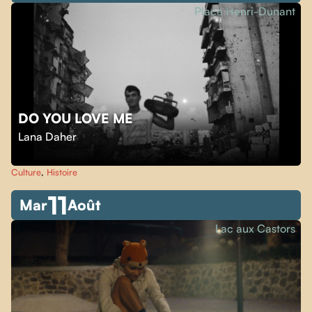
Place Henri-Dunant
DO YOU LOVE ME
Lana Daher
Culture
,
Histoire
11
Mar
Août
Lac aux Castors