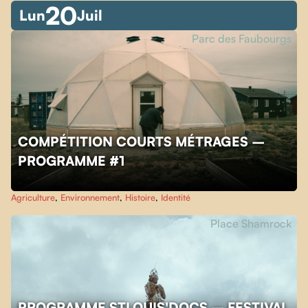
20
Lun
Juil
Parc des Faubourgs
COMPÉTITION COURTS MÉTRAGES –
PROGRAMME #1
Agriculture
,
Environnement
,
Histoire
,
Identité
Place Shamrock
PROGRAMME STLOUIS'DOCS – FESTIVAL