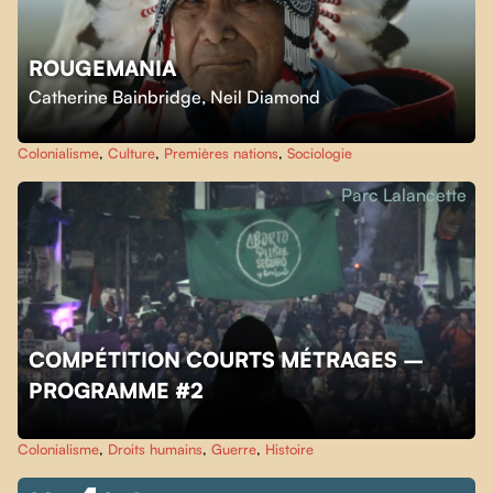
ROUGEMANIA
Catherine Bainbridge
,
Neil Diamond
Colonialisme
,
Culture
,
Premières nations
,
Sociologie
Parc Lalancette
COMPÉTITION COURTS MÉTRAGES –
PROGRAMME #2
Colonialisme
,
Droits humains
,
Guerre
,
Histoire