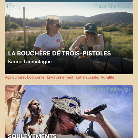
Place Shamrock
LA BOUCHÈRE DE TROIS-PISTOLES
Karine Lamontagne
Agriculture
,
Économie
,
Environnement
,
Lutte sociale
,
Ruralité
Parc des Faubourgs
SOULÈVEMENTS