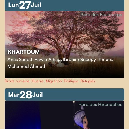
27
Lun
Juil
Parc des Faubourgs
KHARTOUM
Anas Saeed, Rawia Alhag, Ibrahim Snoopy, Timeea
Mohamed Ahmed
Droits humains
,
Guerre
,
Migration
,
Politique
,
Réfugiés
28
Mar
Juil
Parc des Hirondelles