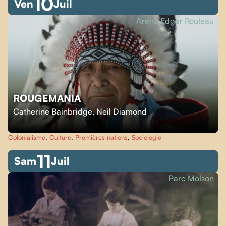
10
Ven
Juil
Aréna Edgar Rouleau
ROUGEMANIA
Catherine Bainbridge
,
Neil Diamond
Colonialisme
,
Culture
,
Premières nations
,
Sociologie
11
Sam
Juil
Parc Molson