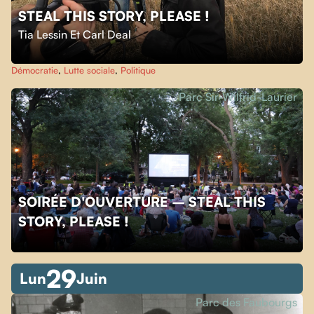
STEAL THIS STORY, PLEASE !
Tia Lessin Et Carl Deal
Démocratie
,
Lutte sociale
,
Politique
Parc Sir-Wilfrid-Laurier
SOIRÉE D'OUVERTURE – STEAL THIS
STORY, PLEASE !
29
Lun
Juin
Parc des Faubourgs