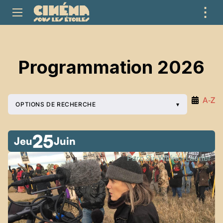
⋮
ME
Programmation 2026
A‑Z
OPTIONS DE RECHERCHE
25
Jeu
Juin
Parc Sir-Wilfrid-Laurier