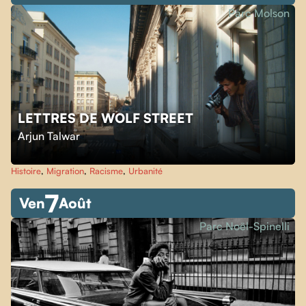
Parc Molson
LETTRES DE WOLF STREET
Arjun Talwar
Histoire
,
Migration
,
Racisme
,
Urbanité
7
Ven
Août
Parc Noël-Spinelli