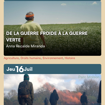
Parc Sir-Wilfrid-Laurier
DE LA GUERRE FROIDE À LA GUERRE
VERTE
Anna Recalde Miranda
Agriculture
,
Droits humains
,
Environnement
,
Histoire
16
Jeu
Juil
Parc Molson