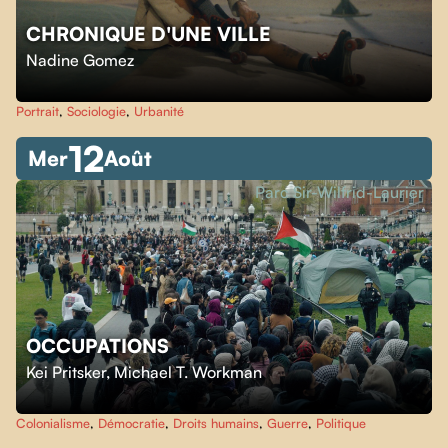
CHRONIQUE D'UNE VILLE
Nadine Gomez
Portrait
,
Sociologie
,
Urbanité
12
Mer
Août
Parc Sir-Wilfrid-Laurier
OCCUPATIONS
Kei Pritsker
,
Michael T. Workman
Colonialisme
,
Démocratie
,
Droits humains
,
Guerre
,
Politique