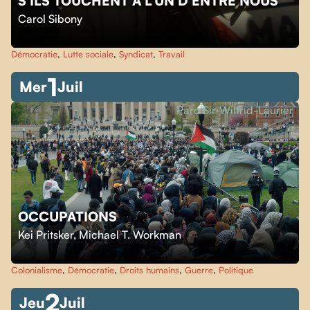
S'ILS TOUCHENT À L'UN D'ENTRE NOUS
Carol Sibony
Démocratie
,
Lutte sociale
,
Syndicat
,
Travail
1
Mer
Juil
Parc Sir-Wilfrid-Laurier
OCCUPATIONS
Kei Pritsker
,
Michael T. Workman
Colonialisme
,
Démocratie
,
Droits humains
,
Guerre
,
Politique
2
Jeu
Juil