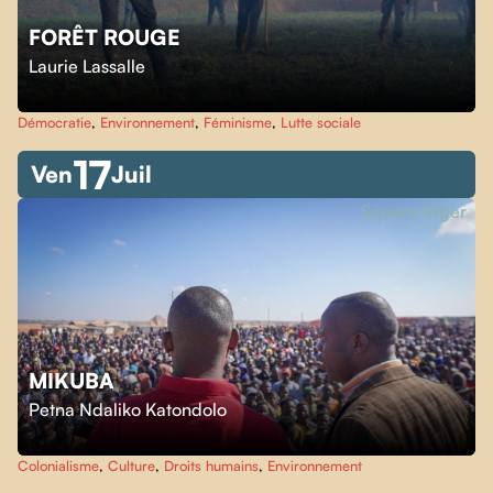
FORÊT ROUGE
Laurie Lassalle
Démocratie
,
Environnement
,
Féminisme
,
Lutte sociale
17
Ven
Juil
Square Viger
MIKUBA
Petna Ndaliko Katondolo
Colonialisme
,
Culture
,
Droits humains
,
Environnement