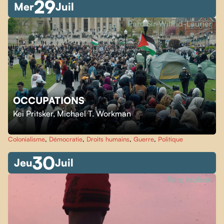
29
Mer
Juil
Parc Sir-Wilfrid-Laurier
OCCUPATIONS
Kei Pritsker
,
Michael T. Workman
Colonialisme
,
Démocratie
,
Droits humains
,
Guerre
,
Politique
30
Jeu
Juil
Parc Molson