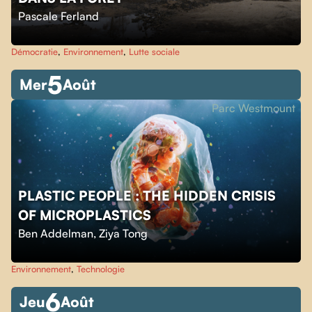
Pascale Ferland
Démocratie
,
Environnement
,
Lutte sociale
5
Mer
Août
Parc Westmount
PLASTIC PEOPLE : THE HIDDEN CRISIS
OF MICROPLASTICS
Ben Addelman
,
Ziya Tong
Environnement
,
Technologie
6
Jeu
Août