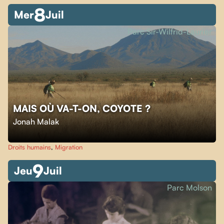
8
Mer
Juil
Parc Sir-Wilfrid-Laurier
MAIS OÙ VA-T-ON, COYOTE ?
Jonah Malak
Droits humains
,
Migration
9
Jeu
Juil
Parc Molson