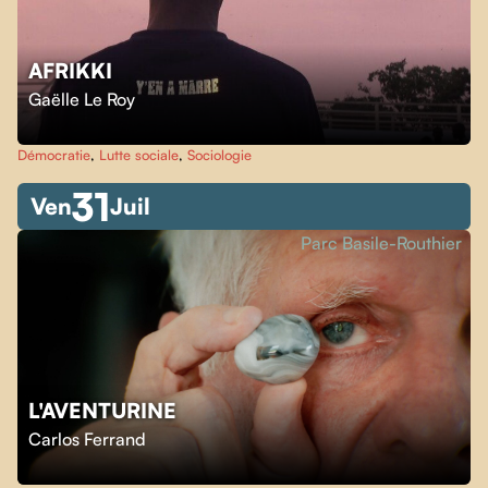
AFRIKKI
Gaëlle Le Roy
Démocratie
,
Lutte sociale
,
Sociologie
31
Ven
Juil
Parc Basile-Routhier
L'AVENTURINE
Carlos Ferrand