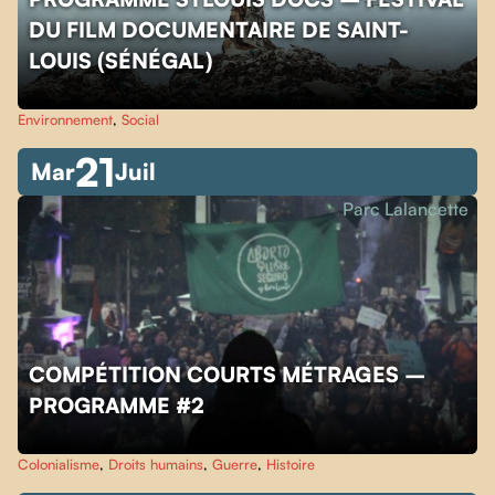
DU FILM DOCUMENTAIRE DE SAINT-
LOUIS (SÉNÉGAL)
Environnement
,
Social
21
Mar
Juil
Parc Lalancette
COMPÉTITION COURTS MÉTRAGES –
PROGRAMME #2
Colonialisme
,
Droits humains
,
Guerre
,
Histoire