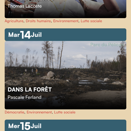
Thomas Lacoste
Agriculture
,
Droits humains
,
Environnement
,
Lutte sociale
14
Mar
Juil
Parc du Pélican
DANS LA FORÊT
Pascale Ferland
Démocratie
,
Environnement
,
Lutte sociale
15
Mer
Juil