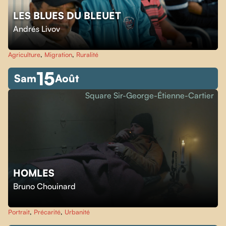
LES BLUES DU BLEUET
Andrés Livov
Agriculture
,
Migration
,
Ruralité
15
Sam
Août
Square Sir-George-Étienne-Cartier
HOMLES
Bruno Chouinard
Portrait
,
Précarité
,
Urbanité