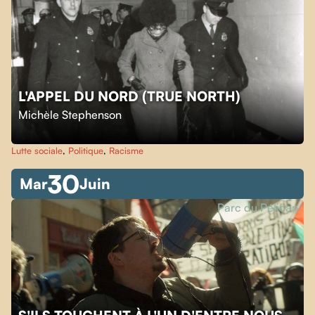
L'APPEL DU NORD (TRUE NORTH)
Michèle Stephenson
Lutte sociale
,
Politique
,
Racisme
30
Mar
Juin
Parc du Pélican