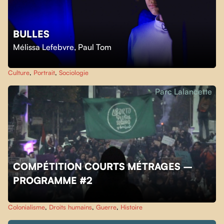
BULLES
Mélissa Lefebvre
,
Paul Tom
Culture
,
Portrait
,
Sociologie
Parc Lalancette
COMPÉTITION COURTS MÉTRAGES –
PROGRAMME #2
Colonialisme
,
Droits humains
,
Guerre
,
Histoire