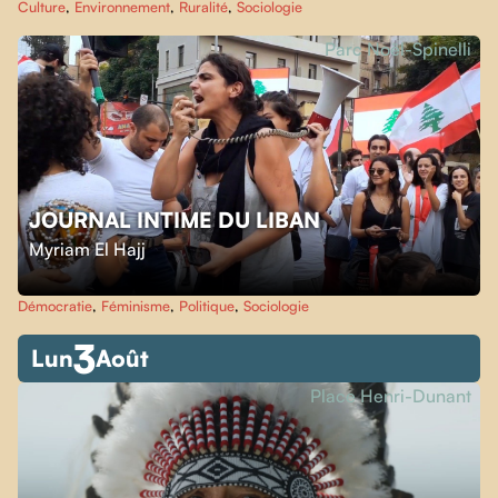
Culture
,
Environnement
,
Ruralité
,
Sociologie
Parc Noël-Spinelli
JOURNAL INTIME DU LIBAN
Myriam El Hajj
Démocratie
,
Féminisme
,
Politique
,
Sociologie
3
Lun
Août
Place Henri-Dunant