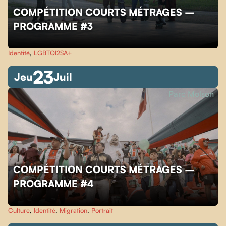
COMPÉTITION COURTS MÉTRAGES –
PROGRAMME #3
Identité
,
LGBTQI2SA+
23
Jeu
Juil
Parc Molson
COMPÉTITION COURTS MÉTRAGES –
PROGRAMME #4
Culture
,
Identité
,
Migration
,
Portrait