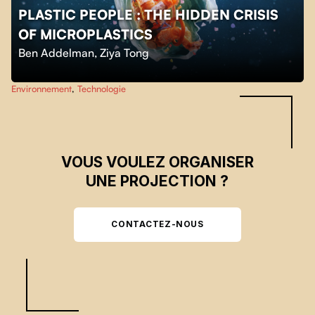
PLASTIC PEOPLE : THE HIDDEN CRISIS
OF MICROPLASTICS
Skip back to main navigation
Ben Addelman
,
Ziya Tong
Environnement
,
Technologie
VOUS VOULEZ ORGANISER
UNE PROJECTION ?
CONTACTEZ-NOUS