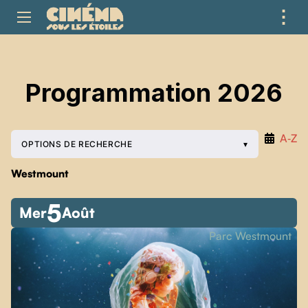
⋮
ME
Programmation 2026
A‑Z
OPTIONS DE RECHERCHE
Westmount
5
Mer
Août
Parc Westmount