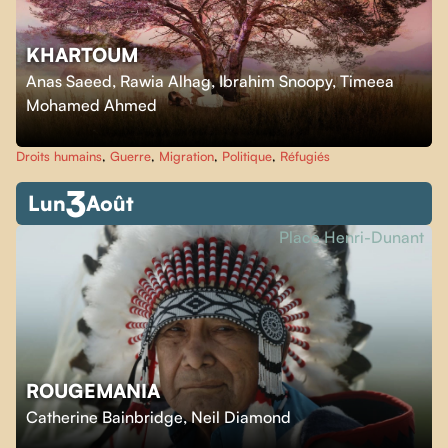
KHARTOUM
Anas Saeed, Rawia Alhag, Ibrahim Snoopy, Timeea
Mohamed Ahmed
Droits humains
,
Guerre
,
Migration
,
Politique
,
Réfugiés
3
Lun
Août
Place Henri-Dunant
ROUGEMANIA
Catherine Bainbridge
,
Neil Diamond