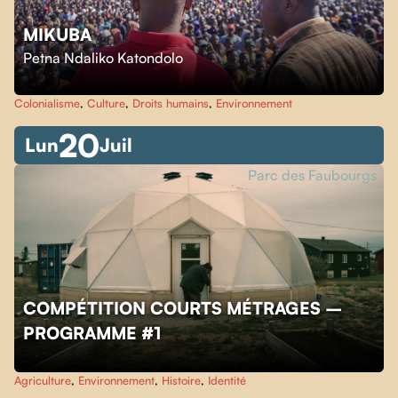
MIKUBA
Petna Ndaliko Katondolo
Colonialisme
,
Culture
,
Droits humains
,
Environnement
20
Lun
Juil
Parc des Faubourgs
COMPÉTITION COURTS MÉTRAGES –
PROGRAMME #1
Agriculture
,
Environnement
,
Histoire
,
Identité