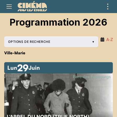
⋮
ME
Programmation 2026
A‑Z
OPTIONS DE RECHERCHE
Ville-Marie
29
Lun
Juin
Parc des Faubourgs
L'APPEL DU NORD (TRUE NORTH)