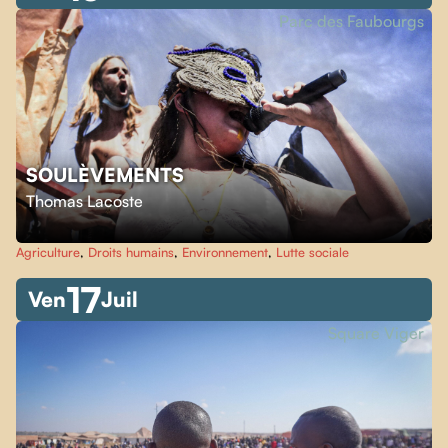
Parc des Faubourgs
SOULÈVEMENTS
Thomas Lacoste
Agriculture
,
Droits humains
,
Environnement
,
Lutte sociale
17
Ven
Juil
Square Viger