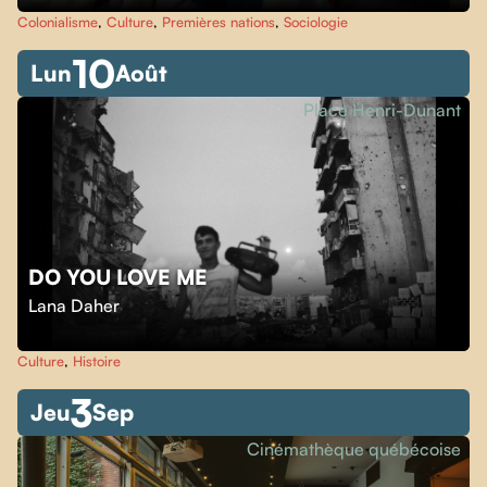
Colonialisme
,
Culture
,
Premières nations
,
Sociologie
10
Lun
Août
Place Henri-Dunant
DO YOU LOVE ME
Lana Daher
Culture
,
Histoire
3
Jeu
Sep
Cinémathèque québécoise