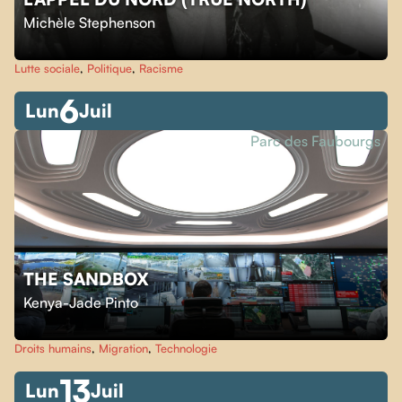
Michèle Stephenson
Lutte sociale
,
Politique
,
Racisme
6
Lun
Juil
Parc des Faubourgs
THE SANDBOX
Kenya-Jade Pinto
Droits humains
,
Migration
,
Technologie
13
Lun
Juil