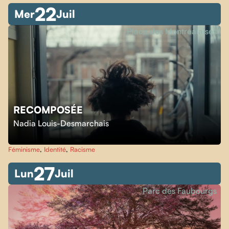
22
Mer
Juil
Place des Montréalaises
RECOMPOSÉE
Nadia Louis-Desmarchais
Féminisme
,
Identité
,
Racisme
27
Lun
Juil
Parc des Faubourgs