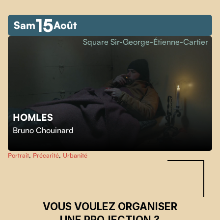
15
Sam
Août
Square Sir-George-Étienne-Cartier
HOMLES
Skip back to main navigation
Bruno Chouinard
Portrait
,
Précarité
,
Urbanité
VOUS VOULEZ ORGANISER
UNE PROJECTION ?