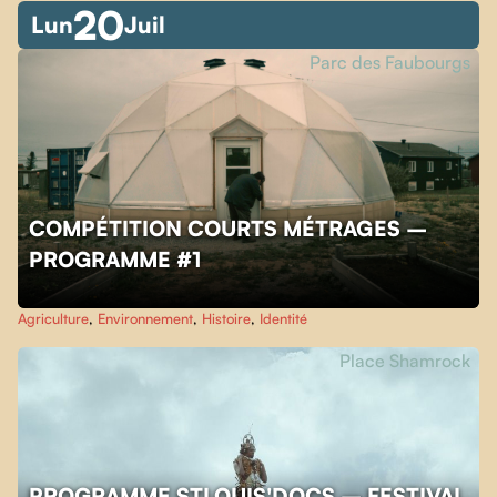
20
Lun
Juil
Parc des Faubourgs
COMPÉTITION COURTS MÉTRAGES –
PROGRAMME #1
Agriculture
,
Environnement
,
Histoire
,
Identité
Place Shamrock
PROGRAMME STLOUIS'DOCS – FESTIVAL