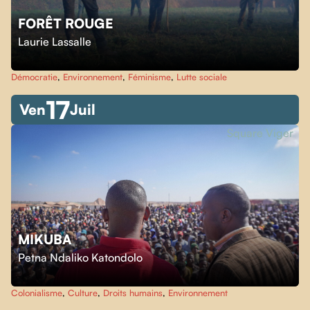
FORÊT ROUGE
Laurie Lassalle
Démocratie
,
Environnement
,
Féminisme
,
Lutte sociale
17
Ven
Juil
Square Viger
MIKUBA
Petna Ndaliko Katondolo
Colonialisme
,
Culture
,
Droits humains
,
Environnement