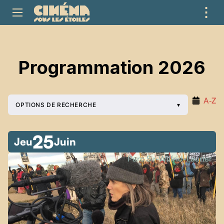
⋮
ME
Programmation 2026
A‑Z
OPTIONS DE RECHERCHE
25
Jeu
Juin
Parc Sir-Wilfrid-Laurier