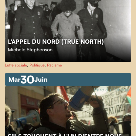
L'APPEL DU NORD (TRUE NORTH)
Michèle Stephenson
Lutte sociale
,
Politique
,
Racisme
30
Mar
Juin
Parc du Pélican