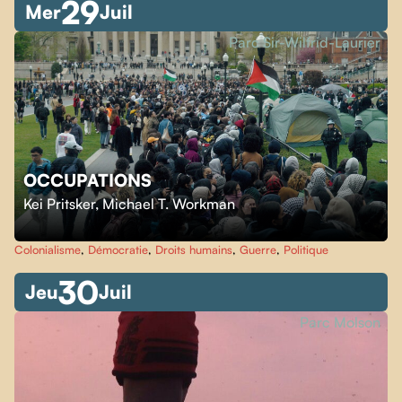
29
Mer
Juil
Parc Sir-Wilfrid-Laurier
OCCUPATIONS
Kei Pritsker
,
Michael T. Workman
Colonialisme
,
Démocratie
,
Droits humains
,
Guerre
,
Politique
30
Jeu
Juil
Parc Molson