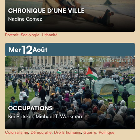
CHRONIQUE D'UNE VILLE
Nadine Gomez
Portrait
,
Sociologie
,
Urbanité
12
Mer
Août
Parc Sir-Wilfrid-Laurier
OCCUPATIONS
Kei Pritsker
,
Michael T. Workman
Colonialisme
,
Démocratie
,
Droits humains
,
Guerre
,
Politique