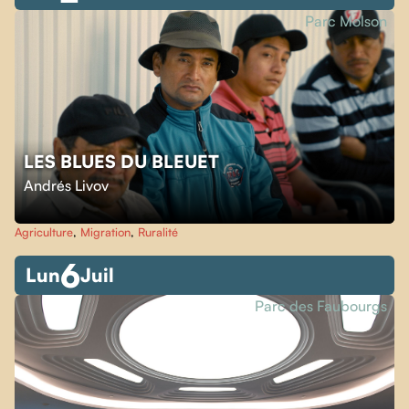
Parc Molson
LES BLUES DU BLEUET
Andrés Livov
Agriculture
,
Migration
,
Ruralité
6
Lun
Juil
Parc des Faubourgs