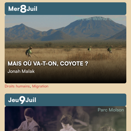
8
Mer
Juil
Parc Sir-Wilfrid-Laurier
MAIS OÙ VA-T-ON, COYOTE ?
Jonah Malak
Droits humains
,
Migration
9
Jeu
Juil
Parc Molson