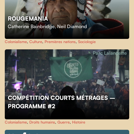
ROUGEMANIA
Catherine Bainbridge
,
Neil Diamond
Colonialisme
,
Culture
,
Premières nations
,
Sociologie
Parc Lalancette
COMPÉTITION COURTS MÉTRAGES –
PROGRAMME #2
Colonialisme
,
Droits humains
,
Guerre
,
Histoire