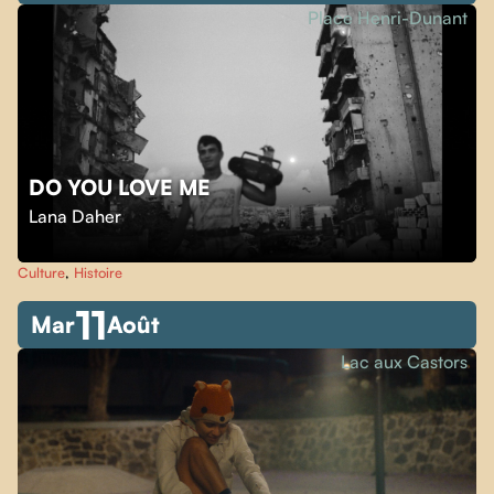
Place Henri-Dunant
DO YOU LOVE ME
Lana Daher
Culture
,
Histoire
11
Mar
Août
Lac aux Castors