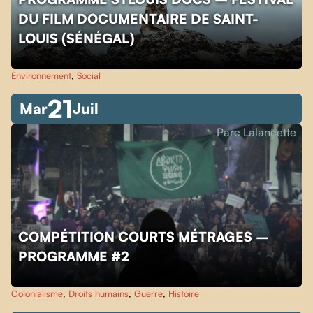
DU FILM DOCUMENTAIRE DE SAINT-
LOUIS (SÉNÉGAL)
Environnement
,
Social
21
Mar
Juil
Parc Lalancette
COMPÉTITION COURTS MÉTRAGES –
PROGRAMME #2
Colonialisme
,
Droits humains
,
Guerre
,
Histoire