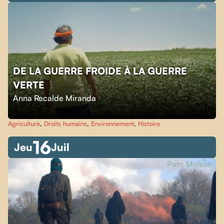
Parc Sir-Wilfrid-Laurier
DE LA GUERRE FROIDE À LA GUERRE
VERTE
Anna Recalde Miranda
Agriculture
,
Droits humains
,
Environnement
,
Histoire
16
Jeu
Juil
Parc Molson