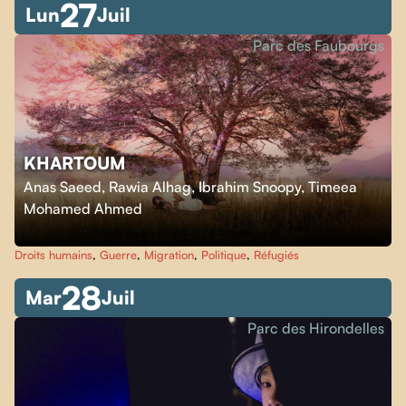
27
Lun
Juil
Parc des Faubourgs
KHARTOUM
Anas Saeed, Rawia Alhag, Ibrahim Snoopy, Timeea
Mohamed Ahmed
Droits humains
,
Guerre
,
Migration
,
Politique
,
Réfugiés
28
Mar
Juil
Parc des Hirondelles