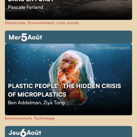
Pascale Ferland
Démocratie
,
Environnement
,
Lutte sociale
5
Mer
Août
Parc Westmount
PLASTIC PEOPLE : THE HIDDEN CRISIS
OF MICROPLASTICS
Ben Addelman
,
Ziya Tong
Environnement
,
Technologie
6
Jeu
Août