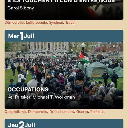
S'ILS TOUCHENT À L'UN D'ENTRE NOUS
Carol Sibony
Démocratie
,
Lutte sociale
,
Syndicat
,
Travail
1
Mer
Juil
Parc Sir-Wilfrid-Laurier
OCCUPATIONS
Kei Pritsker
,
Michael T. Workman
Colonialisme
,
Démocratie
,
Droits humains
,
Guerre
,
Politique
2
Jeu
Juil