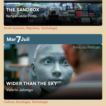
THE SANDBOX
Kenya-Jade Pinto
Droits humains
,
Migration
,
Technologie
7
Mar
Juil
Parc du Pélican
WIDER THAN THE SKY
Valerio Jalongo
Culture
,
Sociologie
,
Technologie