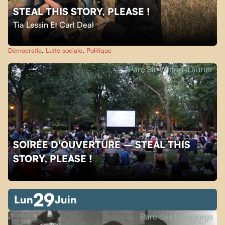
STEAL THIS STORY, PLEASE !
Tia Lessin Et Carl Deal
Démocratie
,
Lutte sociale
,
Politique
Parc Sir-Wilfrid-Laurier
SOIRÉE D'OUVERTURE – STEAL THIS
STORY, PLEASE !
29
Lun
Juin
Parc des Faubourgs