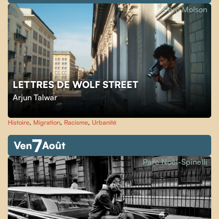
Parc Molson
LETTRES DE WOLF STREET
Arjun Talwar
Histoire
,
Migration
,
Racisme
,
Urbanité
7
Ven
Août
Parc Noël-Spinelli