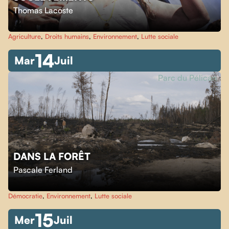
Thomas Lacoste
Agriculture
,
Droits humains
,
Environnement
,
Lutte sociale
14
Mar
Juil
Parc du Pélican
DANS LA FORÊT
Pascale Ferland
Démocratie
,
Environnement
,
Lutte sociale
15
Mer
Juil