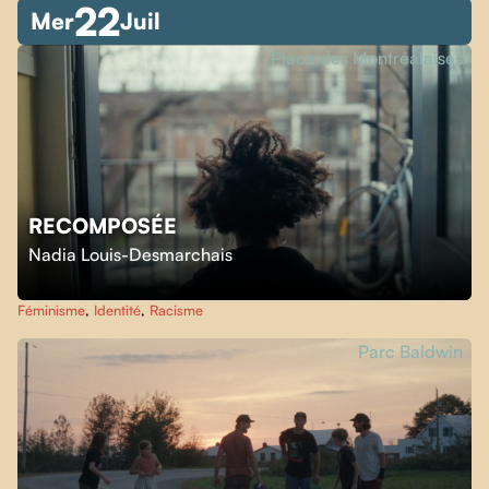
22
Mer
Juil
Place des Montréalaises
RECOMPOSÉE
Nadia Louis-Desmarchais
Féminisme
,
Identité
,
Racisme
Parc Baldwin