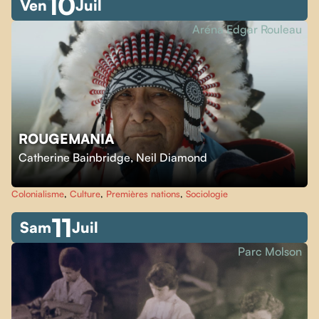
10
Ven
Juil
Aréna Edgar Rouleau
ROUGEMANIA
Catherine Bainbridge
,
Neil Diamond
Colonialisme
,
Culture
,
Premières nations
,
Sociologie
11
Sam
Juil
Parc Molson