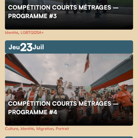
COMPÉTITION COURTS MÉTRAGES –
PROGRAMME #3
Identité
,
LGBTQI2SA+
23
Jeu
Juil
Parc Molson
COMPÉTITION COURTS MÉTRAGES –
PROGRAMME #4
Culture
,
Identité
,
Migration
,
Portrait