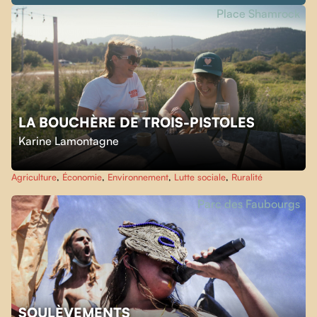
Place Shamrock
LA BOUCHÈRE DE TROIS-PISTOLES
Karine Lamontagne
Agriculture
,
Économie
,
Environnement
,
Lutte sociale
,
Ruralité
Parc des Faubourgs
SOULÈVEMENTS