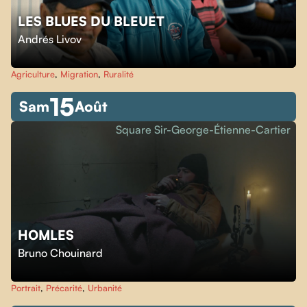
LES BLUES DU BLEUET
Andrés Livov
Agriculture
,
Migration
,
Ruralité
15
Sam
Août
Square Sir-George-Étienne-Cartier
HOMLES
Bruno Chouinard
Portrait
,
Précarité
,
Urbanité