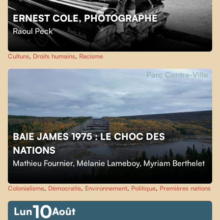
ERNEST COLE, PHOTOGRAPHE
Raoul Peck
Culture
,
Droits humains
,
Racisme
Parc Centre-Ville
BAIE JAMES 1975 : LE CHOC DES
NATIONS
Mathieu Fournier
,
Mélanie Lameboy
,
Myriam Berthelet
Colonialisme
,
Démocratie
,
Environnement
,
Politique
,
Premières nations
10
Lun
Août