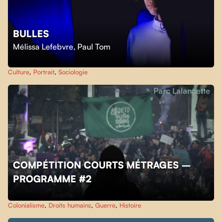
BULLES
Mélissa Lefebvre
,
Paul Tom
Culture
,
Portrait
,
Sociologie
Parc Lalancette
COMPÉTITION COURTS MÉTRAGES –
PROGRAMME #2
Colonialisme
,
Droits humains
,
Guerre
,
Histoire