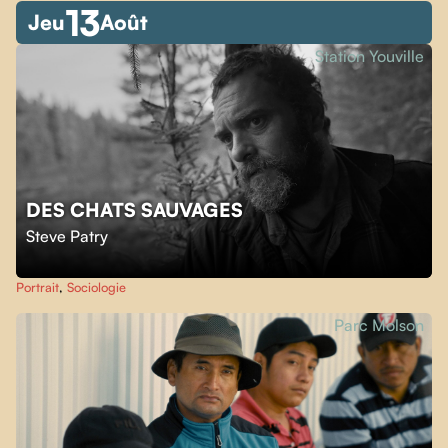
13
Jeu
Août
Station Youville
DES CHATS SAUVAGES
Steve Patry
Portrait
,
Sociologie
Parc Molson