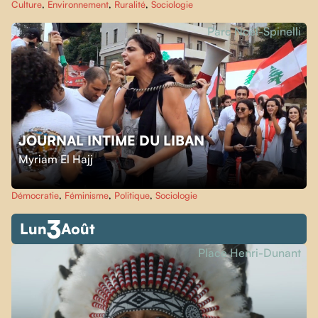
Culture
,
Environnement
,
Ruralité
,
Sociologie
Parc Noël-Spinelli
JOURNAL INTIME DU LIBAN
Myriam El Hajj
Démocratie
,
Féminisme
,
Politique
,
Sociologie
3
Lun
Août
Place Henri-Dunant