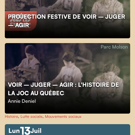
PROJECTION FESTIVE DE VOIR – JUGER
– AGIR
Parc Molson
VOIR – JUGER – AGIR : L'HISTOIRE DE
LA JOC AU QUÉBEC
Annie Deniel
Histoire
,
Lutte sociale
,
Mouvements sociaux
13
Lun
Juil