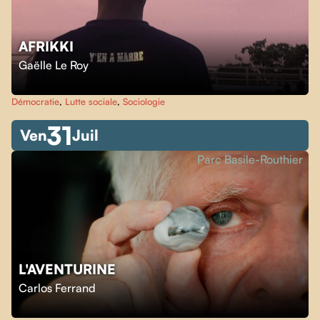
AFRIKKI
Gaëlle Le Roy
Démocratie
,
Lutte sociale
,
Sociologie
31
Ven
Juil
Parc Basile-Routhier
L'AVENTURINE
Carlos Ferrand