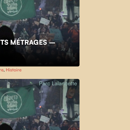
TS MÉTRAGES –
re
,
Histoire
Parc Lalancette