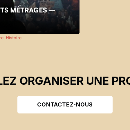
TS MÉTRAGES –
re
,
Histoire
EZ ORGANISER UNE PR
CONTACTEZ-NOUS