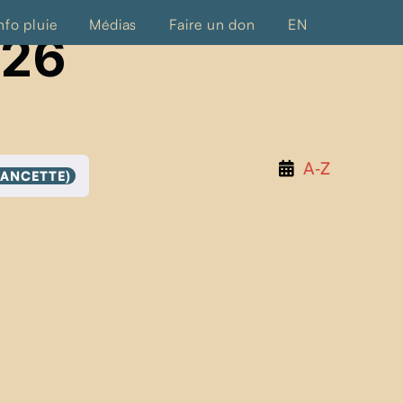
nfo pluie
Médias
Faire un don
EN
026
A‑Z
LANCETTE)