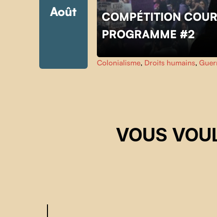
Août
Skip back to main navigation
COMPÉTITION COUR
PROGRAMME #2
Colonialisme
,
Droits humains
,
Guer
VOUS VOUL