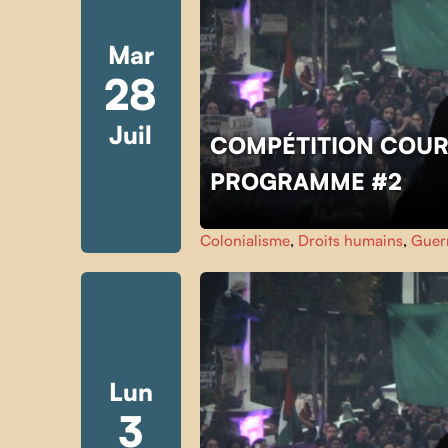
Mar
28
Juil
COMPÉTITION COUR
PROGRAMME #2
Colonialisme
,
Droits humains
,
Guer
Lun
3