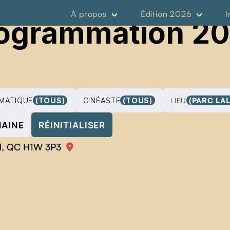
À propos
Édition 2026
I
ogrammation 2
MATIQUE
(TOUS)
CINÉASTE
(TOUS)
LIEU
(PARC LA
MAINE
RÉINITIALISER
al, QC H1W 3P3