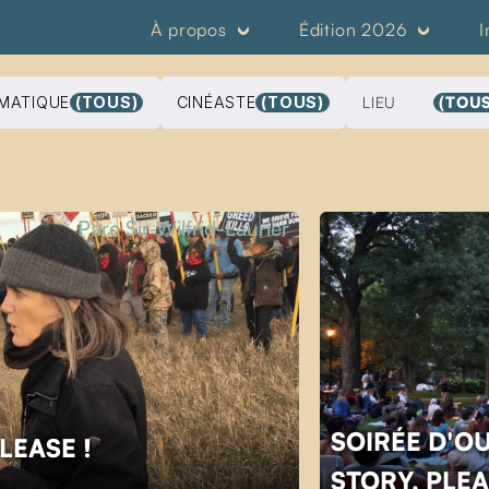
À propos
Édition 2026
I
MATIQUE
(TOUS)
CINÉASTE
(TOUS)
LIEU
(TOUS
Parc Sir-Wilfrid-Laurier
SOIRÉE D'O
PLEASE !
STORY, PLEA