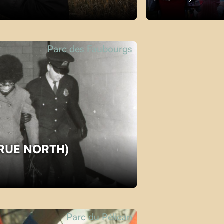
Parc des Faubourgs
TRUE NORTH)
Parc du Pélican