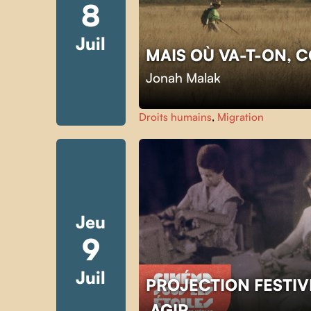
8
Juil
MAIS OÙ VA-T-ON, 
Jonah Malak
Droits humains
,
Migration
Jeu
9
Juil
PROJECTION FESTIV
AGIR