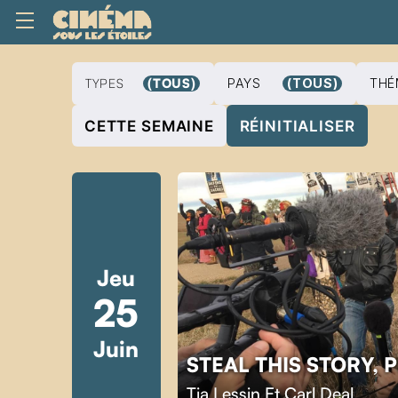
TYPES
(TOUS)
PAYS
(TOUS)
THÉ
CETTE SEMAINE
RÉINITIALISER
Jeu
25
Juin
STEAL THIS STORY, 
Tia Lessin Et Carl Deal