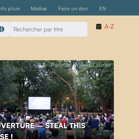
nfo pluie
Médias
Faire un don
EN
A‑Z
)
Parc Sir-Wilfrid-Laurier
UVERTURE – STEAL THIS
SE !