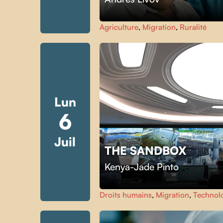
Agriculture
,
Migration
,
Ruralité
Lun
6
Juil
THE SANDBOX
Kenya-Jade Pinto
Droits humains
,
Migration
,
Technol