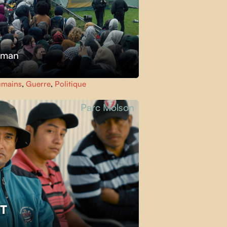
kman
umains
,
Guerre
,
Politique
Parc Molson
ET