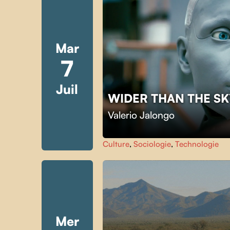
Mar
7
Juil
WIDER THAN THE S
Valerio Jalongo
Culture
,
Sociologie
,
Technologie
Mer