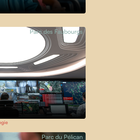
Parc des Faubourgs
ogie
Parc du Pélican