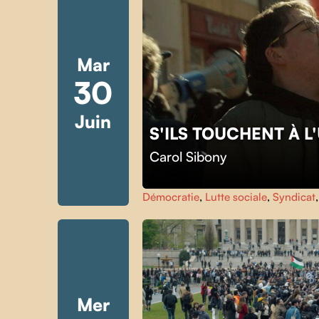
Mar
30
Juin
S'ILS TOUCHENT À 
Carol Sibony
Démocratie
,
Lutte sociale
,
Syndicat
Mer