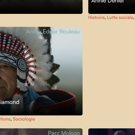
Annie Deniel
Histoire
,
Lutte sociale
Aréna Edgar Rouleau
Diamond
tions
,
Sociologie
Parc Molson