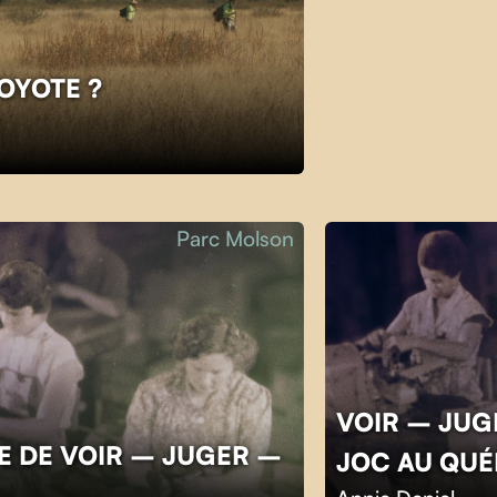
COYOTE ?
Parc Molson
VOIR – JUGE
E DE VOIR – JUGER –
JOC AU QU