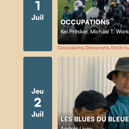
1
Juil
OCCUPATIONS
Kei Pritsker
,
Michael T. Wor
Colonialisme
,
Démocratie
,
Droits h
Jeu
2
Juil
LES BLUES DU BLEU
Andrés Livov