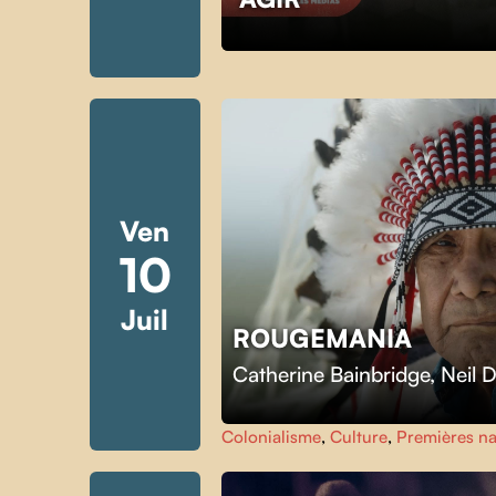
Ven
10
Juil
ROUGEMANIA
Catherine Bainbridge
,
Neil 
Colonialisme
,
Culture
,
Premières na