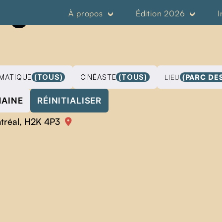
ogrammation 2
À propos
Édition 2026
I
MATIQUE
(TOUS)
CINÉASTE
(TOUS)
LIEU
(PARC DE
MAINE
RÉINITIALISER
ntréal, H2K 4P3