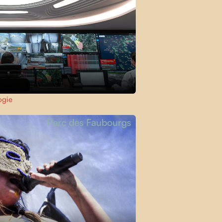
ogie
Parc des Faubourgs