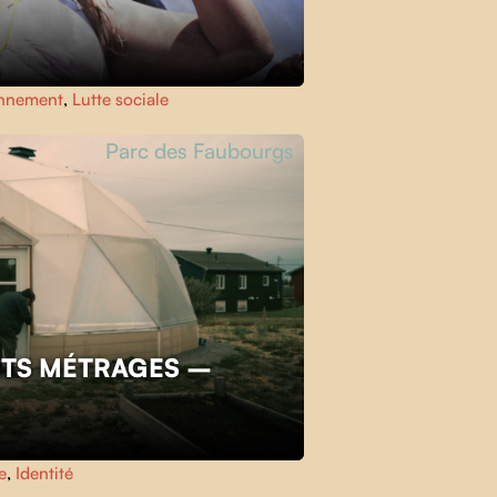
nnement
,
Lutte sociale
Parc des Faubourgs
TS MÉTRAGES –
e
,
Identité