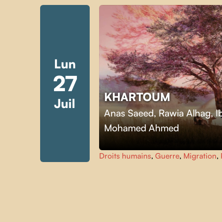
Lun
27
KHARTOUM
Juil
Skip back to main navigation
Anas Saeed, Rawia Alhag, I
Mohamed Ahmed
Droits humains
,
Guerre
,
Migration
,