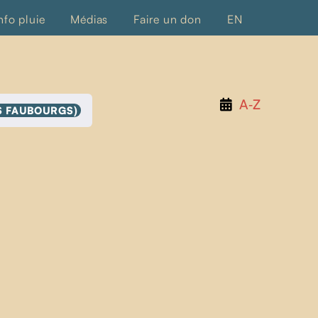
026
nfo pluie
Médias
Faire un don
EN
A‑Z
S FAUBOURGS)