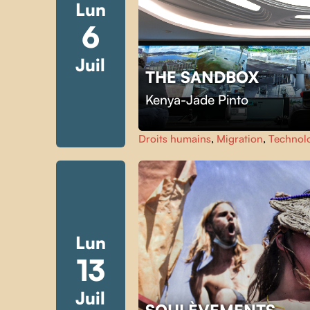
Lun
6
Juil
THE SANDBOX
Kenya-Jade Pinto
Droits humains
,
Migration
,
Technol
Lun
13
Juil
SOULÈVEMENTS