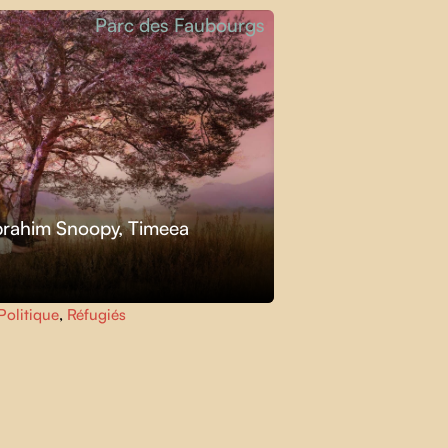
Parc des Faubourgs
brahim Snoopy, Timeea
Politique
,
Réfugiés