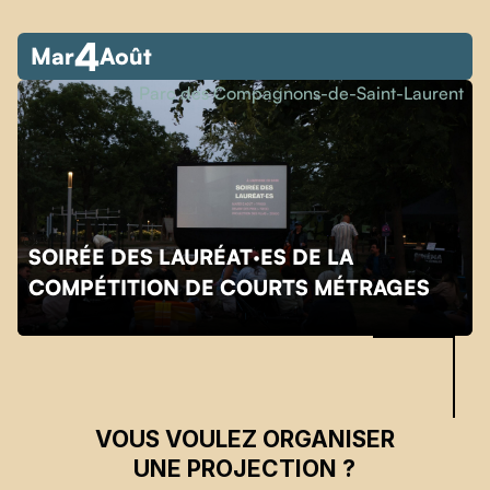
4
Mar
Août
Parc des Compagnons-de-Saint-Laurent
SOIRÉE DES LAURÉAT·ES DE LA
Skip back to main navigation
COMPÉTITION DE COURTS MÉTRAGES
VOUS VOULEZ ORGANISER
UNE PROJECTION ?