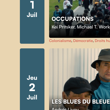
1
Juil
OCCUPATIONS
Kei Pritsker
,
Michael T. Wor
Colonialisme
,
Démocratie
,
Droits h
Jeu
2
Juil
LES BLUES DU BLEU
Andrés Livov