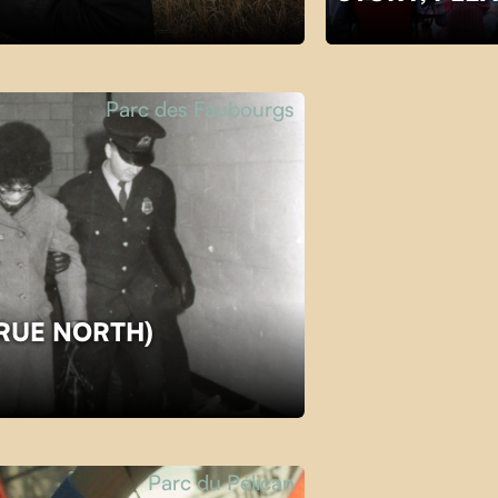
Parc des Faubourgs
TRUE NORTH)
Parc du Pélican