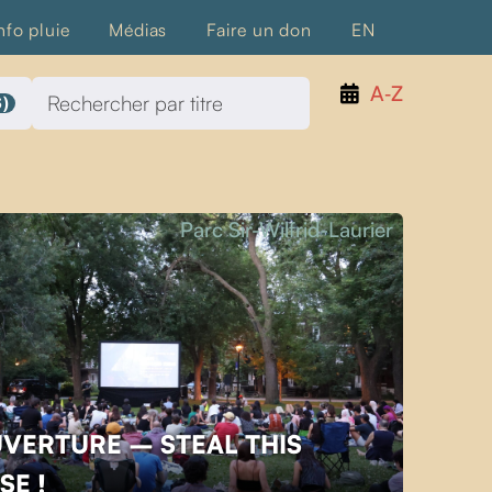
nfo pluie
Médias
Faire un don
EN
A‑Z
)
Parc Sir-Wilfrid-Laurier
UVERTURE – STEAL THIS
SE !