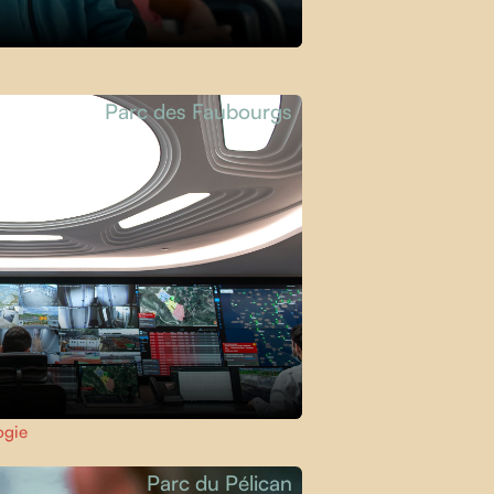
Parc des Faubourgs
ogie
Parc du Pélican