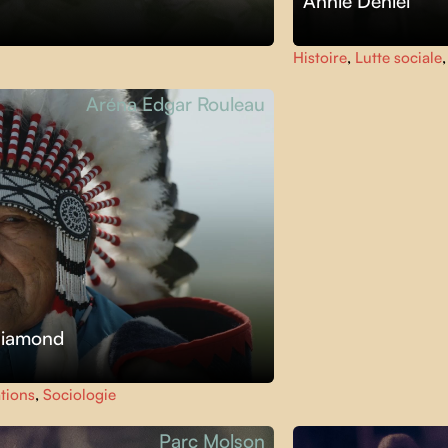
Annie Deniel
Histoire
,
Lutte sociale
Aréna Edgar Rouleau
Diamond
tions
,
Sociologie
Parc Molson