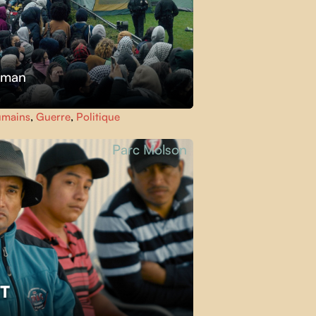
kman
umains
,
Guerre
,
Politique
Parc Molson
ET