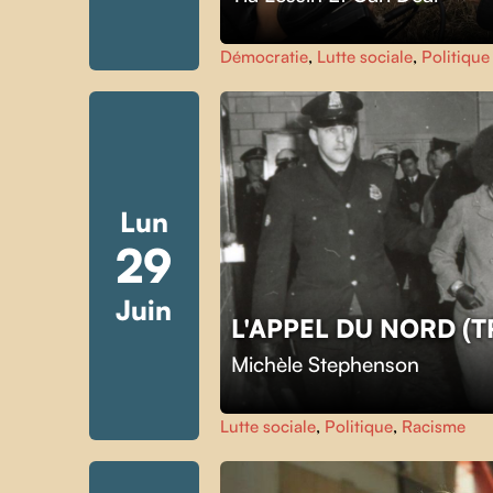
Démocratie
,
Lutte sociale
,
Politique
Lun
29
Juin
L'APPEL DU NORD (
Michèle Stephenson
Lutte sociale
,
Politique
,
Racisme