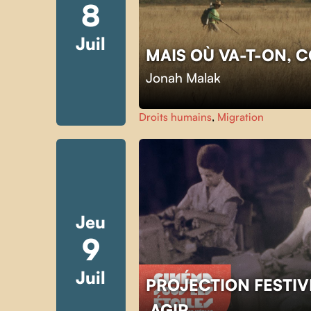
8
Juil
MAIS OÙ VA-T-ON, 
Jonah Malak
Droits humains
,
Migration
Jeu
9
Juil
PROJECTION FESTIV
AGIR