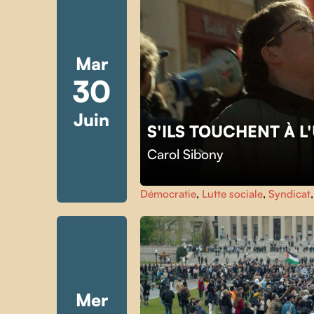
Mar
30
Juin
S'ILS TOUCHENT À 
Carol Sibony
Démocratie
,
Lutte sociale
,
Syndicat
Mer