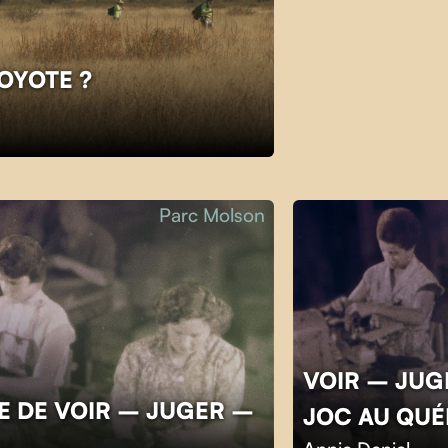
COYOTE ?
Parc Molson
VOIR – JUGE
E DE VOIR – JUGER –
JOC AU QU