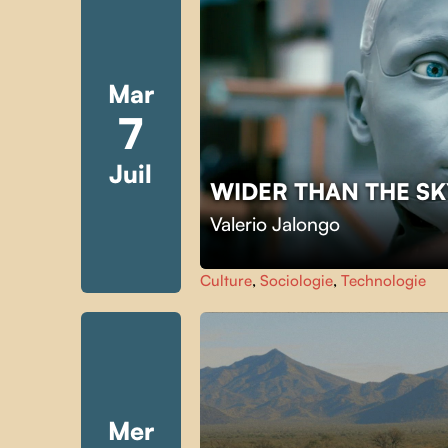
Mar
7
Juil
WIDER THAN THE S
Valerio Jalongo
Culture
,
Sociologie
,
Technologie
Mer