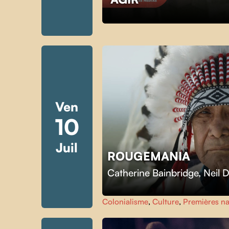
Ven
10
Juil
ROUGEMANIA
Catherine Bainbridge
,
Neil 
Colonialisme
,
Culture
,
Premières na