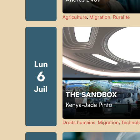
Agriculture
,
Migration
,
Ruralité
Lun
6
Juil
THE SANDBOX
Kenya-Jade Pinto
Droits humains
,
Migration
,
Technol