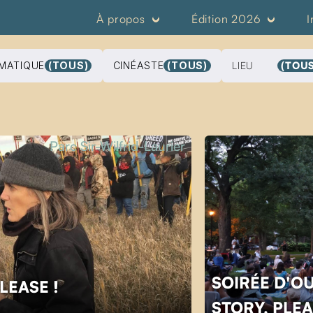
À propos
Édition 2026
I
MATIQUE
(TOUS)
CINÉASTE
(TOUS)
LIEU
(TOUS
Parc Sir-Wilfrid-Laurier
SOIRÉE D'O
PLEASE !
STORY, PLEA