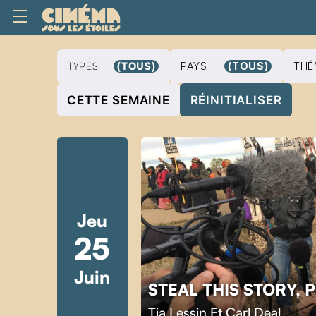
TYPES
(TOUS)
PAYS
(TOUS)
THÉ
CETTE SEMAINE
RÉINITIALISER
Jeu
25
Juin
STEAL THIS STORY, 
Tia Lessin Et Carl Deal