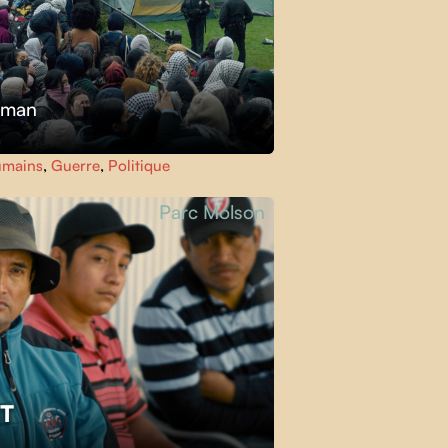
kman
umains
,
Guerre
,
Politique
Parc Molson
ET