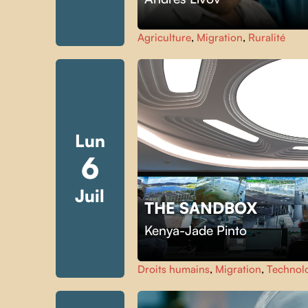
Agriculture
,
Migration
,
Ruralité
Lun
6
Juil
THE SANDBOX
Kenya-Jade Pinto
Droits humains
,
Migration
,
Technol