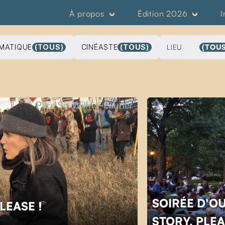
À propos
Édition 2026
I
MATIQUE
(TOUS)
CINÉASTE
(TOUS)
LIEU
(TOUS
Parc Sir-Wilfrid-Laurier
SOIRÉE D'O
PLEASE !
STORY, PLEA