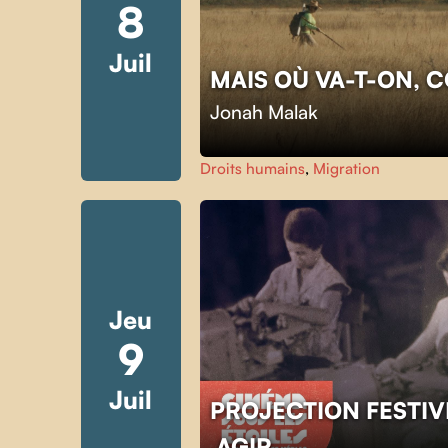
8
Juil
MAIS OÙ VA-T-ON, 
Jonah Malak
Droits humains
,
Migration
Jeu
9
Juil
PROJECTION FESTIV
AGIR