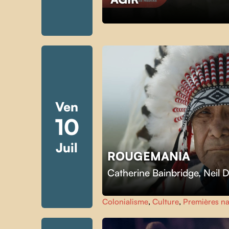
Ven
10
Juil
ROUGEMANIA
Catherine Bainbridge
,
Neil 
Colonialisme
,
Culture
,
Premières na