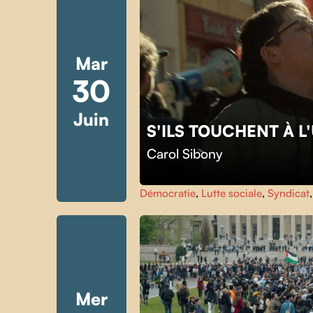
Mar
30
Juin
S'ILS TOUCHENT À 
Carol Sibony
Démocratie
,
Lutte sociale
,
Syndicat
Mer