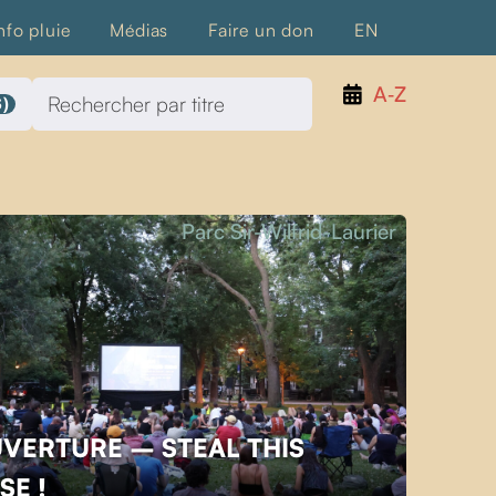
nfo pluie
Médias
Faire un don
EN
A‑Z
)
Parc Sir-Wilfrid-Laurier
UVERTURE – STEAL THIS
SE !