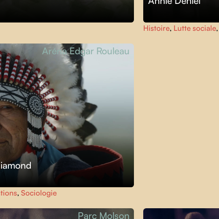
Annie Deniel
Histoire
,
Lutte sociale
Aréna Edgar Rouleau
Diamond
tions
,
Sociologie
Parc Molson