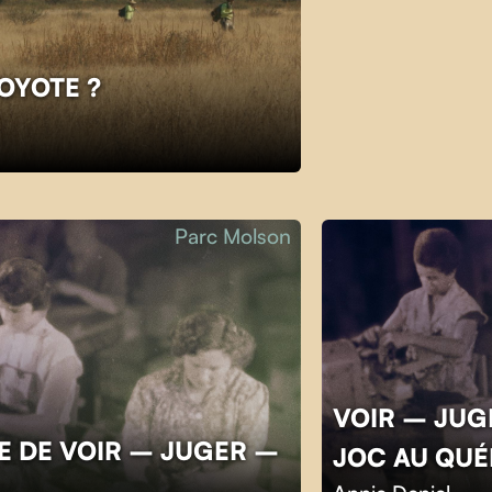
COYOTE ?
Parc Molson
VOIR – JUGE
E DE VOIR – JUGER –
JOC AU QU