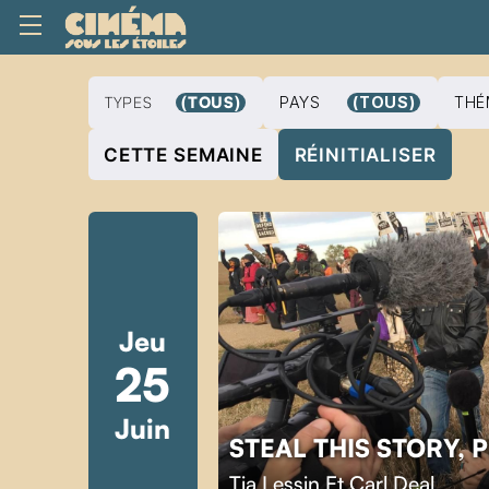
TYPES
(TOUS)
PAYS
(TOUS)
THÉ
CETTE SEMAINE
RÉINITIALISER
Jeu
25
Juin
STEAL THIS STORY, 
Tia Lessin Et Carl Deal