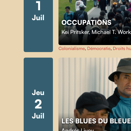
1
Juil
OCCUPATIONS
Kei Pritsker
,
Michael T. Wor
Colonialisme
,
Démocratie
,
Droits h
Jeu
2
Juil
LES BLUES DU BLEU
Andrés Livov