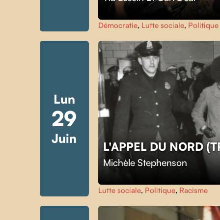
Démocratie
,
Lutte sociale
,
Politique
Lun
29
Juin
L'APPEL DU NORD (
Michèle Stephenson
Lutte sociale
,
Politique
,
Racisme