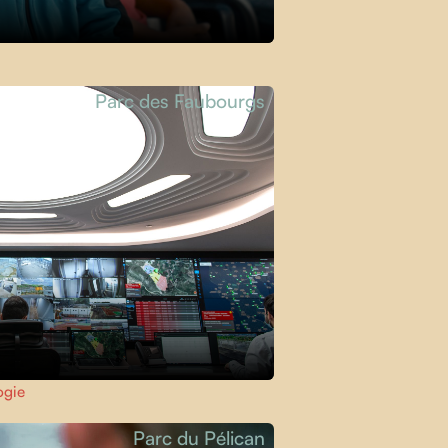
Parc des Faubourgs
ogie
Parc du Pélican