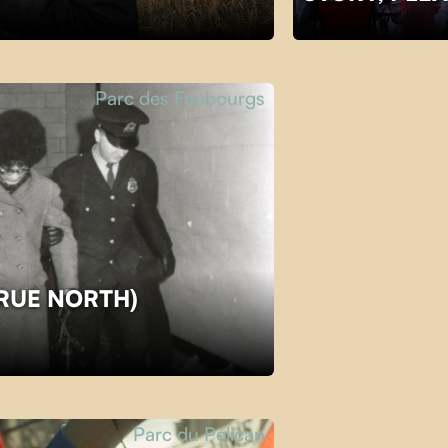
Parc des Faubourgs
TRUE NORTH)
Parc du Pélican