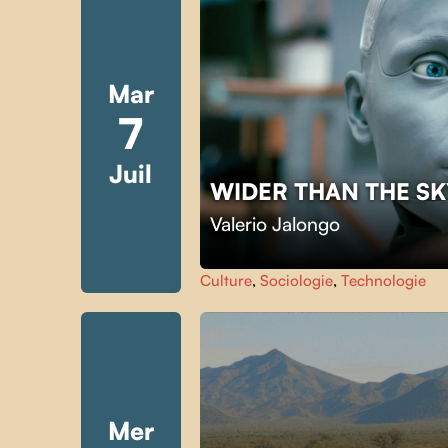
Mar
7
Juil
WIDER THAN THE S
Valerio Jalongo
Culture
,
Sociologie
,
Technologie
Mer